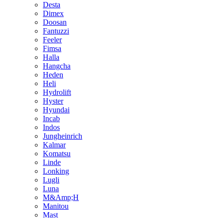
Desta
Dimex
Doosan
Fantuzzi
Feeler
Fimsa
Halla
Hangcha
Heden
Heli
Hydrolift
Hyster
Hyundai
Incab
Indos
Jungheinrich
Kalmar
Komatsu
Linde
Lonking
Lugli
Luna
M&Amp;H
Manitou
Mast