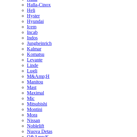
Halla-Cinox
Heli
Hyster
Hyundai
Icem
Incab
Indos
Jungheinrich
Kalmar
Komatsu
Levante
Linde
Lugli
M&Amp;H
Manitou
Mast
Maximal
Mic
Mitsubishi
Montini
Mora
Nissan
Noblelift
Nuova Detas
O&Amp;K