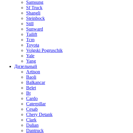
Samsung
Sf Truck
Shangli
Steinbock
Still
Sunward
Tailift
Tcm
Toyota
Volgski Pogruschik
Yale
Yang
Дизельный
Artison
Baoli
Balkancar
Belet
Bt
Cardo
Caterpillar
Cesab
Chery Detank
Clark
Dalian
Dantruck