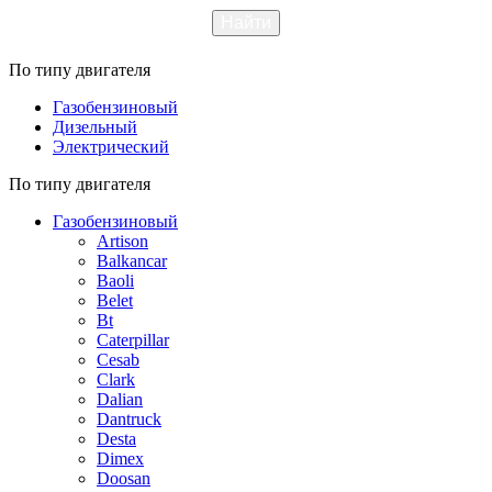
По типу двигателя
Газобензиновый
Дизельный
Электрический
По типу двигателя
Газобензиновый
Artison
Balkancar
Baoli
Belet
Bt
Caterpillar
Cesab
Clark
Dalian
Dantruck
Desta
Dimex
Doosan