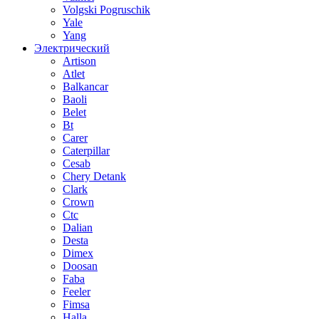
Volgski Pogruschik
Yale
Yang
Электрический
Artison
Atlet
Balkancar
Baoli
Belet
Bt
Carer
Caterpillar
Cesab
Chery Detank
Clark
Crown
Ctc
Dalian
Desta
Dimex
Doosan
Faba
Feeler
Fimsa
Halla