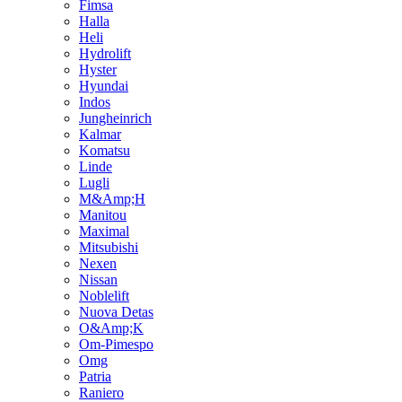
Fimsa
Halla
Heli
Hydrolift
Hyster
Hyundai
Indos
Jungheinrich
Kalmar
Komatsu
Linde
Lugli
M&Amp;H
Manitou
Maximal
Mitsubishi
Nexen
Nissan
Noblelift
Nuova Detas
O&Amp;K
Om-Pimespo
Omg
Patria
Raniero