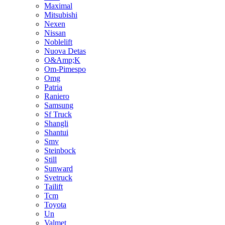
Maximal
Mitsubishi
Nexen
Nissan
Noblelift
Nuova Detas
O&Amp;K
Om-Pimespo
Omg
Patria
Raniero
Samsung
Sf Truck
Shangli
Shantui
Smv
Steinbock
Still
Sunward
Svetruck
Tailift
Tcm
Toyota
Un
Valmet