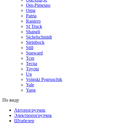
Om-Pimespo
Omg
Patria
Raniero
Sf Truck
Shangli
Sichelschmidt
Steinbock
Still
Sunward
Tcm
Tecna
Toyota
Un
Volgski Pogruschik
Yale
Yang
По виду
Автопогрузчик
Электропогрузчик
Штабелер