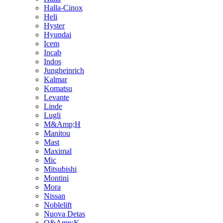
Halla-Cinox
Heli
Hyster
Hyundai
Icem
Incab
Indos
Jungheinrich
Kalmar
Komatsu
Levante
Linde
Lugli
M&Amp;H
Manitou
Mast
Maximal
Mic
Mitsubishi
Montini
Mora
Nissan
Noblelift
Nuova Detas
O&Amp;K