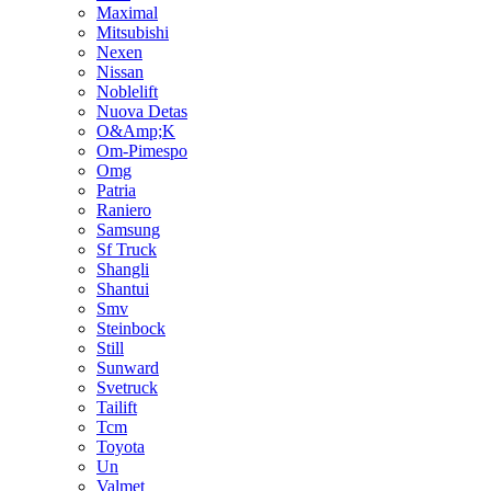
Maximal
Mitsubishi
Nexen
Nissan
Noblelift
Nuova Detas
O&Amp;K
Om-Pimespo
Omg
Patria
Raniero
Samsung
Sf Truck
Shangli
Shantui
Smv
Steinbock
Still
Sunward
Svetruck
Tailift
Tcm
Toyota
Un
Valmet