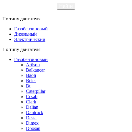
По типу двигателя
Газобензиновый
Дизельный
Электрический
По типу двигателя
Газобензиновый
Artison
Balkancar
Baoli
Belet
Bt
Caterpillar
Cesab
Clark
Dalian
Dantruck
Desta
Dimex
Doosan