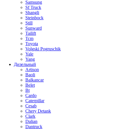
Samsung
Sf Truck
Shangli
Steinbock
Still
Sunward
Tailift
Tcm
Toyota
Volgski Pogruschik
Yale
Yang
Дизельный
Artison
Baoli
Balkancar
Belet
Bt
Cardo
Caterpillar
Cesab
Chery Detank
Clark
Dalian
Dantruck