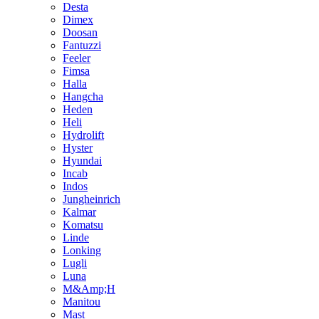
Desta
Dimex
Doosan
Fantuzzi
Feeler
Fimsa
Halla
Hangcha
Heden
Heli
Hydrolift
Hyster
Hyundai
Incab
Indos
Jungheinrich
Kalmar
Komatsu
Linde
Lonking
Lugli
Luna
M&Amp;H
Manitou
Mast