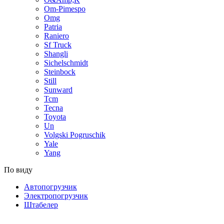
Om-Pimespo
Omg
Patria
Raniero
Sf Truck
Shangli
Sichelschmidt
Steinbock
Still
Sunward
Tcm
Tecna
Toyota
Un
Volgski Pogruschik
Yale
Yang
По виду
Автопогрузчик
Электропогрузчик
Штабелер