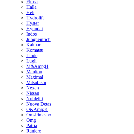
Fimsa
Halla
Heli
Hydrolift
Hyster
Hyundai
Indos
Jungheinrich
Kalmar
Komatsu
Linde
Lugli
M&Amp;H
Manitou
Maximal
Mitsubishi
Nexen
Nissan
Noblelift
Nuova Detas
O&Amp;K
Om-Pimespo
Omg
Patria
Raniero