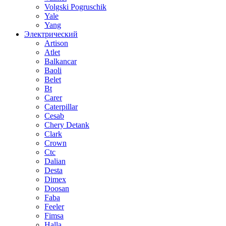
Volgski Pogruschik
Yale
Yang
Электрический
Artison
Atlet
Balkancar
Baoli
Belet
Bt
Carer
Caterpillar
Cesab
Chery Detank
Clark
Crown
Ctc
Dalian
Desta
Dimex
Doosan
Faba
Feeler
Fimsa
Halla