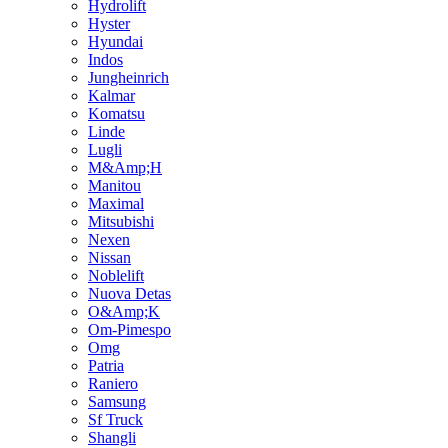
Hydrolift
Hyster
Hyundai
Indos
Jungheinrich
Kalmar
Komatsu
Linde
Lugli
M&Amp;H
Manitou
Maximal
Mitsubishi
Nexen
Nissan
Noblelift
Nuova Detas
O&Amp;K
Om-Pimespo
Omg
Patria
Raniero
Samsung
Sf Truck
Shangli