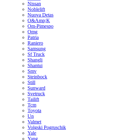
Nissan
Noblelift
Nuova Detas
O&Amp;K
Om-Pimespo
Omg
Patria
Raniero
Samsung
Sf Truck
Shangli
Shantui
Smv
Steinbock
Still
Sunward
Svetruck
Tailift
Tcm
Toyota
Un
Valmet
Volgski Pogruschik
Yale
Yang