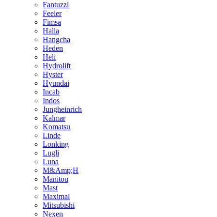
Fantuzzi
Feeler
Fimsa
Halla
Hangcha
Heden
Heli
Hydrolift
Hyster
Hyundai
Incab
Indos
Jungheinrich
Kalmar
Komatsu
Linde
Lonking
Lugli
Luna
M&Amp;H
Manitou
Mast
Maximal
Mitsubishi
Nexen