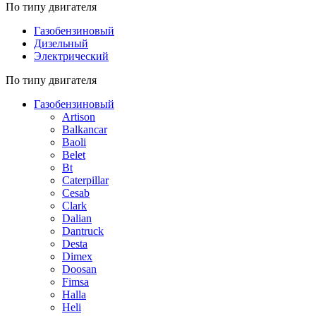
По типу двигателя
Газобензиновый
Дизельный
Электрический
По типу двигателя
Газобензиновый
Artison
Balkancar
Baoli
Belet
Bt
Caterpillar
Cesab
Clark
Dalian
Dantruck
Desta
Dimex
Doosan
Fimsa
Halla
Heli