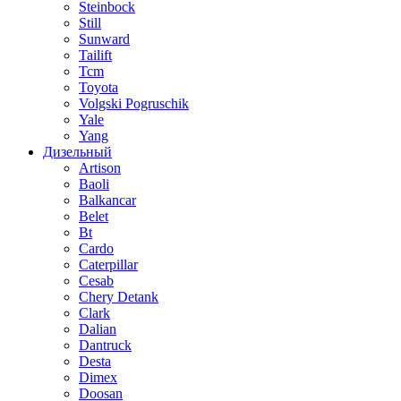
Steinbock
Still
Sunward
Tailift
Tcm
Toyota
Volgski Pogruschik
Yale
Yang
Дизельный
Artison
Baoli
Balkancar
Belet
Bt
Cardo
Caterpillar
Cesab
Chery Detank
Clark
Dalian
Dantruck
Desta
Dimex
Doosan