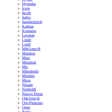
Hyundai
Icem
Incab
Indos
Jungheinrich
Kalmar
Komatsu
Levante
Linde
Lugli
M&Amp;H
Manitou
Mast
Maximal
Mic
Mitsubishi
Montini
Mora
Nissan
Noblelift
Nuova Detas
O&Amp;K
Om-Pimespo
Omg
Patria