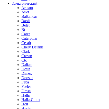
Электрический
Artison
Atlet
Balkancar
Baoli
Belet
Bt
Carer
Caterpillar
Cesab
Chery Detank
Clark
Crown
Ctc
Dalian
Desta
Dimex
Doosan
Faba
Feeler
Fimsa
Halla
Halla-Cinox
Heli
Hyster