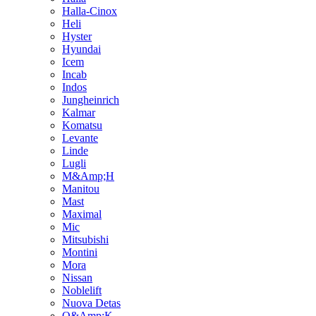
Halla-Cinox
Heli
Hyster
Hyundai
Icem
Incab
Indos
Jungheinrich
Kalmar
Komatsu
Levante
Linde
Lugli
M&Amp;H
Manitou
Mast
Maximal
Mic
Mitsubishi
Montini
Mora
Nissan
Noblelift
Nuova Detas
O&Amp;K