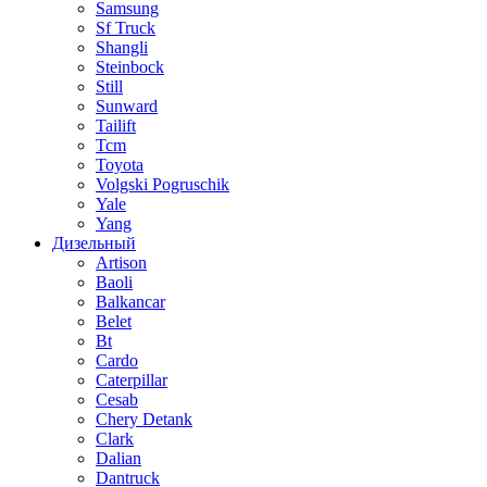
Samsung
Sf Truck
Shangli
Steinbock
Still
Sunward
Tailift
Tcm
Toyota
Volgski Pogruschik
Yale
Yang
Дизельный
Artison
Baoli
Balkancar
Belet
Bt
Cardo
Caterpillar
Cesab
Chery Detank
Clark
Dalian
Dantruck