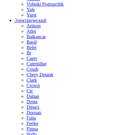
Volgski Pogruschik
Yale
Yang
Электрический
Artison
Atlet
Balkancar
Baoli
Belet
Bt
Carer
Caterpillar
Cesab
Chery Detank
Clark
Crown
Ctc
Dalian
Desta
Dimex
Doosan
Faba
Feeler
Fimsa
Halla