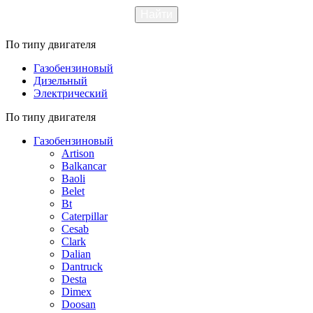
По типу двигателя
Газобензиновый
Дизельный
Электрический
По типу двигателя
Газобензиновый
Artison
Balkancar
Baoli
Belet
Bt
Caterpillar
Cesab
Clark
Dalian
Dantruck
Desta
Dimex
Doosan