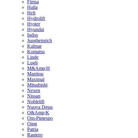
Fimsa
Halla
Heli
Hydrolift
Hyster
Hyundai
Indos
Jungheinrich
Kalmar
Komatsu
Linde
Lugli
M&Amp;H
Manitou
Maximal
Mitsubishi
Nexen
Nissan
Noblelift
Nuova Detas
O&Amp;K
Om-Pimespo
Omg
Patria
Raniero