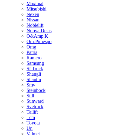
Maximal
Mitsubishi
Nexen
Nissan
Noblelift
Nuova Detas
O&Amp;K
Om-Pimespo
Omg
Patria
Raniero
Samsung
Sf Truck
Shangli
Shantui
Smv
Steinbock
Still
Sunward
Svetruck
Tailift
Tcm
Toyota
Un
Valmet