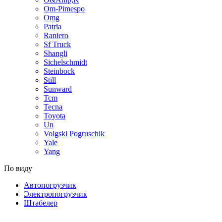
Om-Pimespo
Omg
Patria
Raniero
Sf Truck
Shangli
Sichelschmidt
Steinbock
Still
Sunward
Tcm
Tecna
Toyota
Un
Volgski Pogruschik
Yale
Yang
По виду
Автопогрузчик
Электропогрузчик
Штабелер