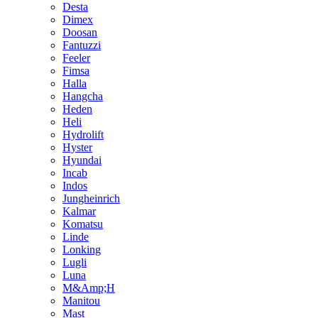
Desta
Dimex
Doosan
Fantuzzi
Feeler
Fimsa
Halla
Hangcha
Heden
Heli
Hydrolift
Hyster
Hyundai
Incab
Indos
Jungheinrich
Kalmar
Komatsu
Linde
Lonking
Lugli
Luna
M&Amp;H
Manitou
Mast