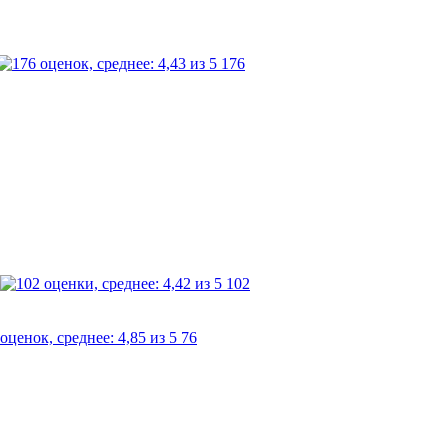
176
102
76