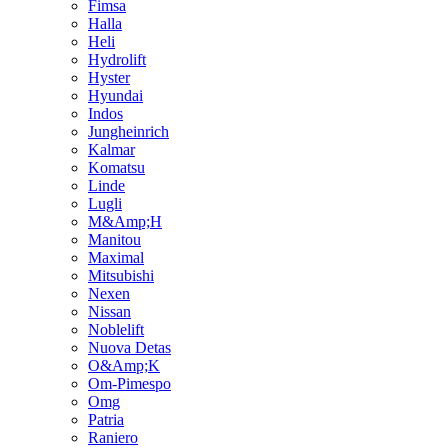
Fimsa
Halla
Heli
Hydrolift
Hyster
Hyundai
Indos
Jungheinrich
Kalmar
Komatsu
Linde
Lugli
M&Amp;H
Manitou
Maximal
Mitsubishi
Nexen
Nissan
Noblelift
Nuova Detas
O&Amp;K
Om-Pimespo
Omg
Patria
Raniero