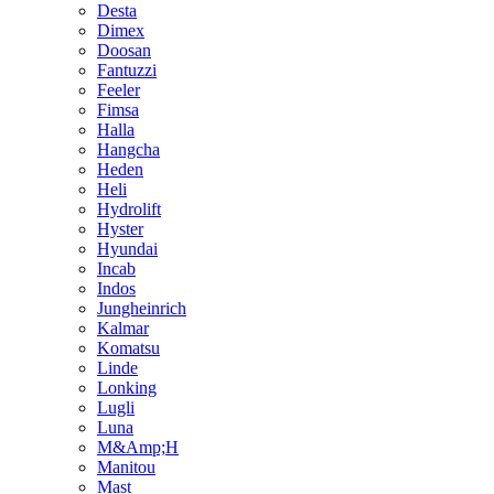
Desta
Dimex
Doosan
Fantuzzi
Feeler
Fimsa
Halla
Hangcha
Heden
Heli
Hydrolift
Hyster
Hyundai
Incab
Indos
Jungheinrich
Kalmar
Komatsu
Linde
Lonking
Lugli
Luna
M&Amp;H
Manitou
Mast