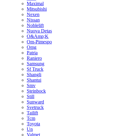
Maximal
Mitsubishi
Nexen
Nissan
Noblelift
Nuova Detas
O&Amp;K
Om-Pimespo
Omg
Patria
Raniero
Samsung
Sf Truck
Shangli
Shantui
Smv
Steinbock
Still
Sunward
Svetruck
Tailift
Tcm
Toyota
Un
Valmet