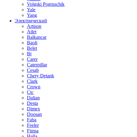
Volgski Pogruschik
Yale
Yang
Электрический
Artison
Atlet
Balkancar
Baoli
Belet
Bt
Carer
Caterpillar
Cesab
Chery Detank
Clark
Crown
Ctc
Dalian
Desta
Dimex
Doosan
Faba
Feeler
Fimsa
Halla