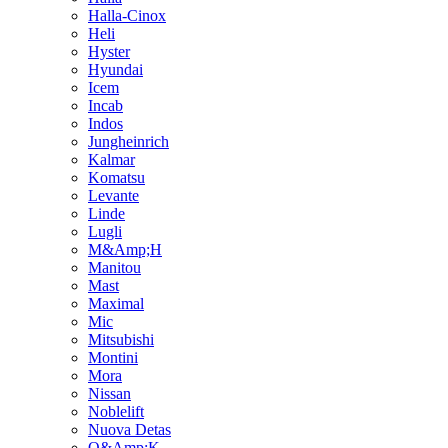
Halla-Cinox
Heli
Hyster
Hyundai
Icem
Incab
Indos
Jungheinrich
Kalmar
Komatsu
Levante
Linde
Lugli
M&Amp;H
Manitou
Mast
Maximal
Mic
Mitsubishi
Montini
Mora
Nissan
Noblelift
Nuova Detas
O&Amp;K