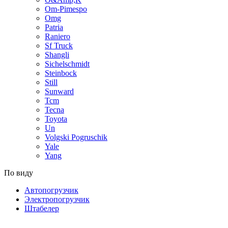
Om-Pimespo
Omg
Patria
Raniero
Sf Truck
Shangli
Sichelschmidt
Steinbock
Still
Sunward
Tcm
Tecna
Toyota
Un
Volgski Pogruschik
Yale
Yang
По виду
Автопогрузчик
Электропогрузчик
Штабелер