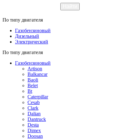
По типу двигателя
Газобензиновый
Дизельный
Электрический
По типу двигателя
Газобензиновый
Artison
Balkancar
Baoli
Belet
Bt
Caterpillar
Cesab
Clark
Dalian
Dantruck
Desta
Dimex
Doosan