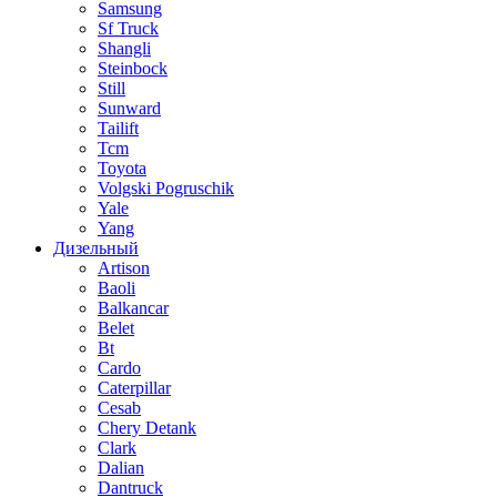
Samsung
Sf Truck
Shangli
Steinbock
Still
Sunward
Tailift
Tcm
Toyota
Volgski Pogruschik
Yale
Yang
Дизельный
Artison
Baoli
Balkancar
Belet
Bt
Cardo
Caterpillar
Cesab
Chery Detank
Clark
Dalian
Dantruck