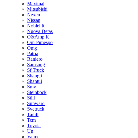
Maximal
Mitsubishi
Nexen
Nissan
Noblelift
Nuova Detas
O&Amp;K
Om-Pimespo
Omg
Patria
Raniero
Samsung
Sf Truck
Shangli
Shantui
Smv
Steinbock
Still
Sunward
Svetruck
Tailift
Tcm
Toyota
Un
Valmet