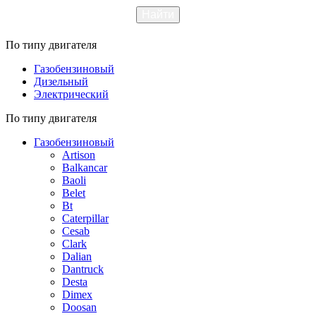
По типу двигателя
Газобензиновый
Дизельный
Электрический
По типу двигателя
Газобензиновый
Artison
Balkancar
Baoli
Belet
Bt
Caterpillar
Cesab
Clark
Dalian
Dantruck
Desta
Dimex
Doosan