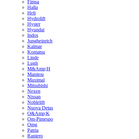
Fimsa
Halla
Heli
Hydrolift
Hyster
Hyundai
Indos
Jungheinrich
Kalmar
Komatsu
Linde
Lugli
M&Amp;H
Manitou
Maximal
Mitsubishi
Nexen
Nissan
Noblelift
Nuova Detas
O&Amp;K
Om-Pimespo
Omg
Patria
Raniero