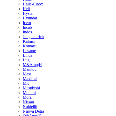
Halla-Cinox
Heli
Hyster
Hyundai
Icem
Incab
Indos
Jungheinrich
Kalmar
Komatsu
Levante
Linde
Lugli
M&Amp;H
Manitou
Mast
Maximal
Mic
Mitsubishi
Montini
Mora
Nissan
Noblelift
Nuova Detas
O&Amp;K