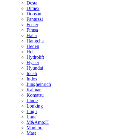
Desta
Dimex
Doosan
Fantuzzi
Feeler
Fimsa
Halla
Hangcha
Heden
Heli
Hydrolift
Hyster
Hyundai
Incab
Indos
Jungheinrich
Kalmar
Komatsu
Linde
Lonking
Lugli
Luna
M&Amp;H
Manitou
Mast