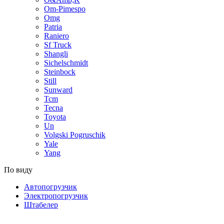
Om-Pimespo
Omg
Patria
Raniero
Sf Truck
Shangli
Sichelschmidt
Steinbock
Still
Sunward
Tcm
Tecna
Toyota
Un
Volgski Pogruschik
Yale
Yang
По виду
Автопогрузчик
Электропогрузчик
Штабелер