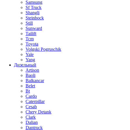
Samsung
Sf Truck
Shangli
Steinbock
Still
Sunward
Tailift
Tcm
Toyota
Volgski Pogruschik
Yale
Yang
Дизельный
Artison
Baoli
Balkancar
Belet
Bt
Cardo
Caterpillar
Cesab
Chery Detank
Clark
Dalian
Dantruck