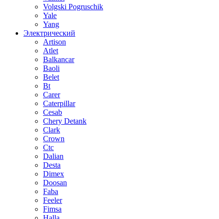
Volgski Pogruschik
Yale
Yang
Электрический
Artison
Atlet
Balkancar
Baoli
Belet
Bt
Carer
Caterpillar
Cesab
Chery Detank
Clark
Crown
Ctc
Dalian
Desta
Dimex
Doosan
Faba
Feeler
Fimsa
Halla