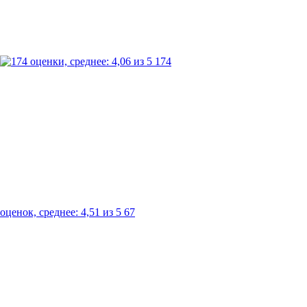
174
67