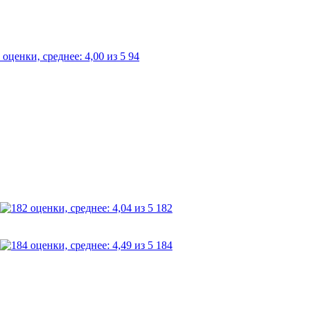
94
182
184