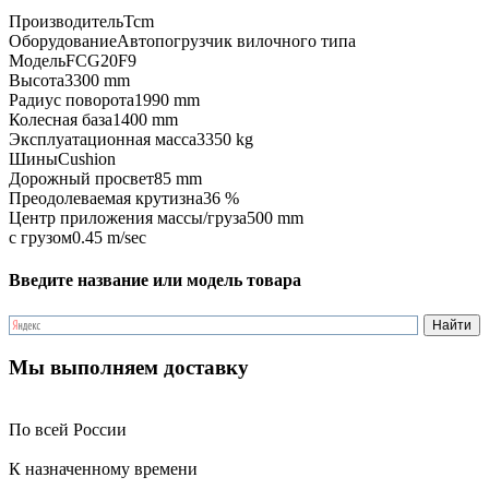
Производитель
Tcm
Оборудование
Автопогрузчик вилочного типа
Модель
FCG20F9
Высота
3300 mm
Радиус поворота
1990 mm
Колесная база
1400 mm
Эксплуатационная масса
3350 kg
Шины
Cushion
Дорожный просвет
85 mm
Преодолеваемая крутизна
36 %
Центр приложения массы/груза
500 mm
с грузом
0.45 m/sec
Введите название или модель товара
Мы выполняем доставку
По всей России
К назначенному времени