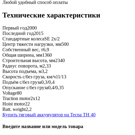
Любой удобный способ оплаты
Технические характеристики
Первый год
2000
Последний год
2015
Стандартные колеса
SE 2x/2
Центр тяжести нагрузки, мм
500
Собственный вес, т
6,9
Общая ширина, мм
1360
Строительная высота, мм
2340
Радиус поворота, м
2,33
Высота подъема, м
3,2
Скорость с/без груза, км/ч
11/13
Подъём с/без груза
0,3/0,4
Опускание с/без груза
0,4/0,35
Voltage
80
Traction motor
2x12
Hoist motor
22
Batt. weight
2,2
Купить тяговый аккумулятор на Tecna TH 40
Введите название или модель товара