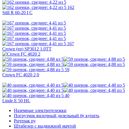
162
Still R 60-20 I C
167
Crown (eu) SP3012 1.0TT
59
Crown FC 4020 2,0
40
Linde E 50 HL
Наземные электротележки
Погрузчик вилочный дизельный бу купить
Ричтрак ру
Штабелер с выдвижной мачтой