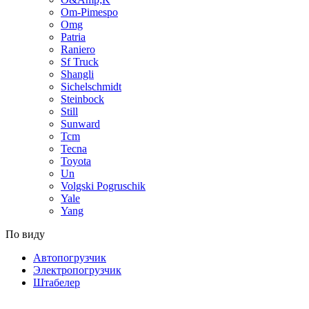
Om-Pimespo
Omg
Patria
Raniero
Sf Truck
Shangli
Sichelschmidt
Steinbock
Still
Sunward
Tcm
Tecna
Toyota
Un
Volgski Pogruschik
Yale
Yang
По виду
Автопогрузчик
Электропогрузчик
Штабелер