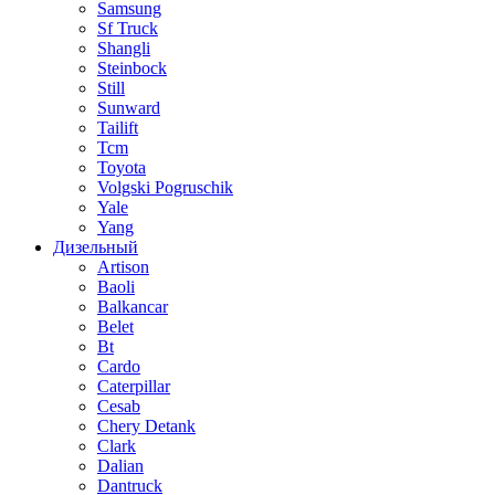
Samsung
Sf Truck
Shangli
Steinbock
Still
Sunward
Tailift
Tcm
Toyota
Volgski Pogruschik
Yale
Yang
Дизельный
Artison
Baoli
Balkancar
Belet
Bt
Cardo
Caterpillar
Cesab
Chery Detank
Clark
Dalian
Dantruck