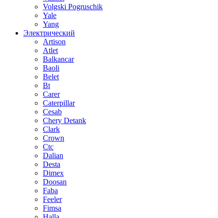
Volgski Pogruschik
Yale
Yang
Электрический
Artison
Atlet
Balkancar
Baoli
Belet
Bt
Carer
Caterpillar
Cesab
Chery Detank
Clark
Crown
Ctc
Dalian
Desta
Dimex
Doosan
Faba
Feeler
Fimsa
Halla