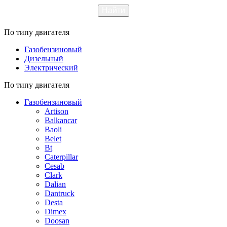
По типу двигателя
Газобензиновый
Дизельный
Электрический
По типу двигателя
Газобензиновый
Artison
Balkancar
Baoli
Belet
Bt
Caterpillar
Cesab
Clark
Dalian
Dantruck
Desta
Dimex
Doosan