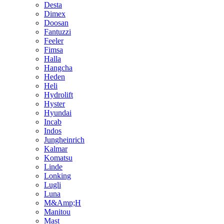
Desta
Dimex
Doosan
Fantuzzi
Feeler
Fimsa
Halla
Hangcha
Heden
Heli
Hydrolift
Hyster
Hyundai
Incab
Indos
Jungheinrich
Kalmar
Komatsu
Linde
Lonking
Lugli
Luna
M&Amp;H
Manitou
Mast