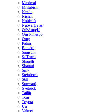
Maximal
Mitsubishi
Nexen
Nissan
Noblelift
Nuova Detas
O&Amp;K
Om-Pimespo
Omg
Patria
Raniero
Samsung
Sf Truck
Shangli
Shantui
Smv
Steinbock
Still
Sunward
Svetruck
Tailift
Tcm
Toyota
Un
Valmet