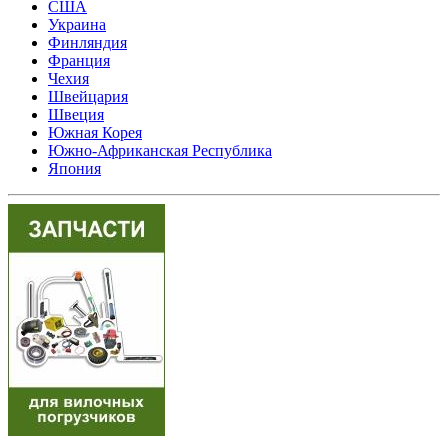
США
Украина
Финляндия
Франция
Чехия
Швейцария
Швеция
Южная Корея
Южно-Африканская Республика
Япония