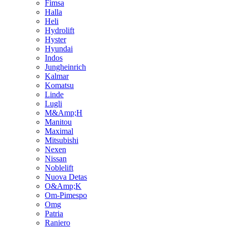
Fimsa
Halla
Heli
Hydrolift
Hyster
Hyundai
Indos
Jungheinrich
Kalmar
Komatsu
Linde
Lugli
M&Amp;H
Manitou
Maximal
Mitsubishi
Nexen
Nissan
Noblelift
Nuova Detas
O&Amp;K
Om-Pimespo
Omg
Patria
Raniero