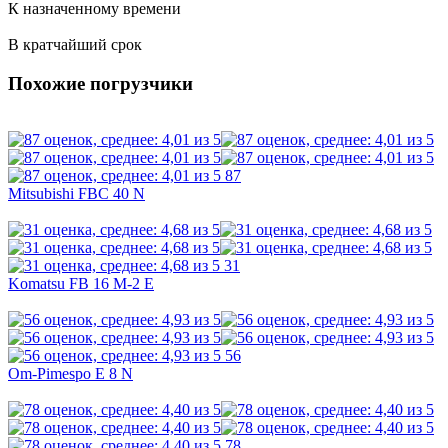
К назначенному времени
В кратчайший срок
Похожие погрузчики
87
Mitsubishi FBC 40 N
31
Komatsu FB 16 M-2 E
56
Om-Pimespo E 8 N
78