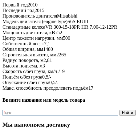
Первый год
2010
Последний год
2015
Производитель двигателя
Mitsubishi
Модель двигателя (engine type)
S6S EUIII
Стандартные колеса
VR 300-15-18PR HR 7.00-12-12PR
Мощность двигателя, кВт
52
Центр тяжести нагрузки, мм
500
Собственный вес, т
7,1
Общая ширина, мм
1480
Строительная высота, мм
2265
Радиус поворота, м
2,81
Высота подъема, м
3
Скорость с/без груза, км/ч
-/19
Подъём с/без груза
0,5/-
Опускание с/без груза
0,5/-
Макс. способность преодолевать подъём
17
Введите название или модель товара
Мы выполняем доставку