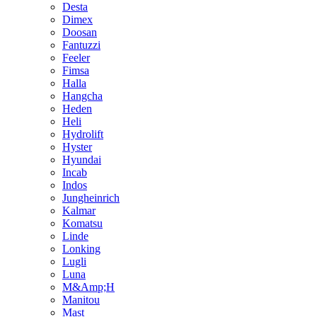
Desta
Dimex
Doosan
Fantuzzi
Feeler
Fimsa
Halla
Hangcha
Heden
Heli
Hydrolift
Hyster
Hyundai
Incab
Indos
Jungheinrich
Kalmar
Komatsu
Linde
Lonking
Lugli
Luna
M&Amp;H
Manitou
Mast