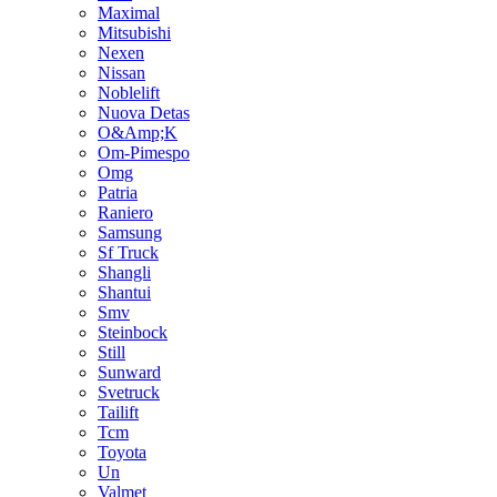
Maximal
Mitsubishi
Nexen
Nissan
Noblelift
Nuova Detas
O&Amp;K
Om-Pimespo
Omg
Patria
Raniero
Samsung
Sf Truck
Shangli
Shantui
Smv
Steinbock
Still
Sunward
Svetruck
Tailift
Tcm
Toyota
Un
Valmet