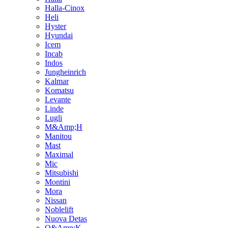
Halla-Cinox
Heli
Hyster
Hyundai
Icem
Incab
Indos
Jungheinrich
Kalmar
Komatsu
Levante
Linde
Lugli
M&Amp;H
Manitou
Mast
Maximal
Mic
Mitsubishi
Montini
Mora
Nissan
Noblelift
Nuova Detas
O&Amp;K