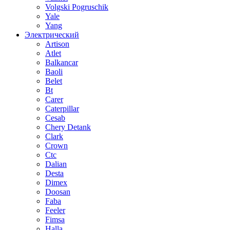
Volgski Pogruschik
Yale
Yang
Электрический
Artison
Atlet
Balkancar
Baoli
Belet
Bt
Carer
Caterpillar
Cesab
Chery Detank
Clark
Crown
Ctc
Dalian
Desta
Dimex
Doosan
Faba
Feeler
Fimsa
Halla