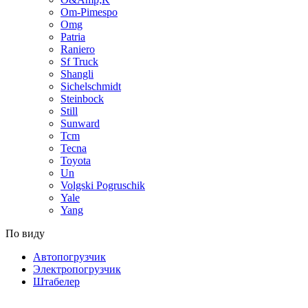
Om-Pimespo
Omg
Patria
Raniero
Sf Truck
Shangli
Sichelschmidt
Steinbock
Still
Sunward
Tcm
Tecna
Toyota
Un
Volgski Pogruschik
Yale
Yang
По виду
Автопогрузчик
Электропогрузчик
Штабелер