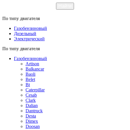
По типу двигателя
Газобензиновый
Дизельный
Электрический
По типу двигателя
Газобензиновый
Artison
Balkancar
Baoli
Belet
Bt
Caterpillar
Cesab
Clark
Dalian
Dantruck
Desta
Dimex
Doosan