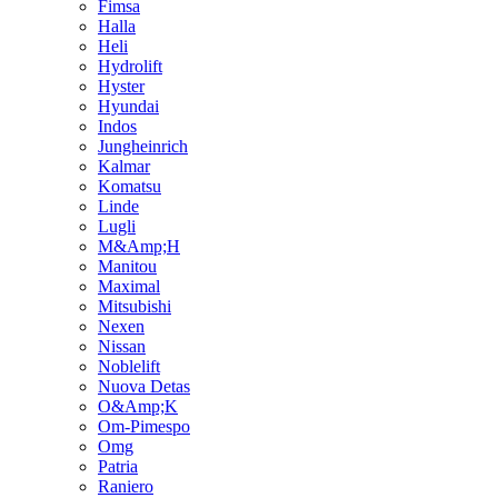
Fimsa
Halla
Heli
Hydrolift
Hyster
Hyundai
Indos
Jungheinrich
Kalmar
Komatsu
Linde
Lugli
M&Amp;H
Manitou
Maximal
Mitsubishi
Nexen
Nissan
Noblelift
Nuova Detas
O&Amp;K
Om-Pimespo
Omg
Patria
Raniero