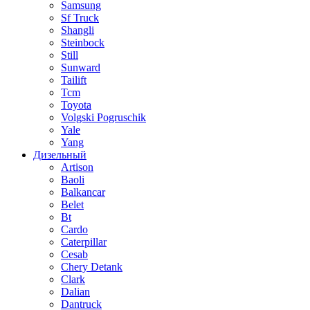
Samsung
Sf Truck
Shangli
Steinbock
Still
Sunward
Tailift
Tcm
Toyota
Volgski Pogruschik
Yale
Yang
Дизельный
Artison
Baoli
Balkancar
Belet
Bt
Cardo
Caterpillar
Cesab
Chery Detank
Clark
Dalian
Dantruck