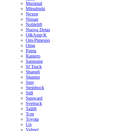
Maximal
Mitsubishi
Nexen
Nissan
Noblelift
Nuova Detas
O&Amp;K
Om-Pimespo
Omg
Patria
Raniero
Samsung
Sf Truck
Shangli
Shantui
Smv
Steinbock
Still
Sunward
Svetruck
Tailift
Tcm
Toyota
Un
Valmet