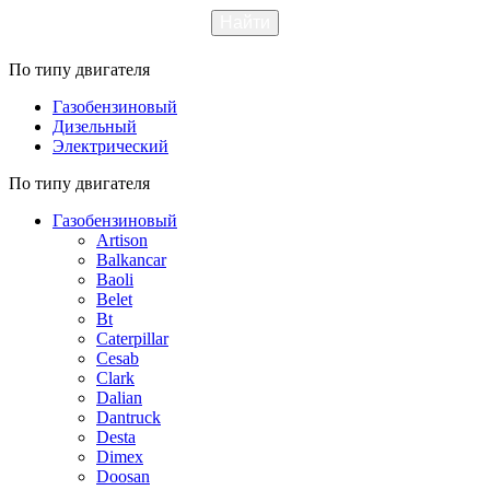
По типу двигателя
Газобензиновый
Дизельный
Электрический
По типу двигателя
Газобензиновый
Artison
Balkancar
Baoli
Belet
Bt
Caterpillar
Cesab
Clark
Dalian
Dantruck
Desta
Dimex
Doosan