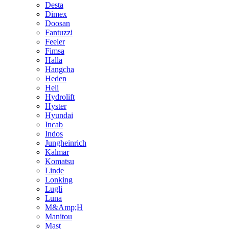
Desta
Dimex
Doosan
Fantuzzi
Feeler
Fimsa
Halla
Hangcha
Heden
Heli
Hydrolift
Hyster
Hyundai
Incab
Indos
Jungheinrich
Kalmar
Komatsu
Linde
Lonking
Lugli
Luna
M&Amp;H
Manitou
Mast