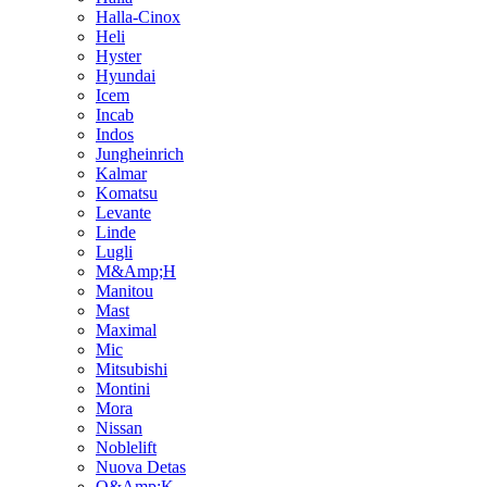
Halla-Cinox
Heli
Hyster
Hyundai
Icem
Incab
Indos
Jungheinrich
Kalmar
Komatsu
Levante
Linde
Lugli
M&Amp;H
Manitou
Mast
Maximal
Mic
Mitsubishi
Montini
Mora
Nissan
Noblelift
Nuova Detas
O&Amp;K