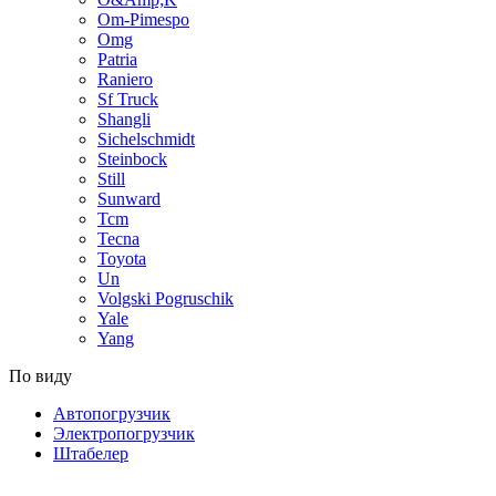
Om-Pimespo
Omg
Patria
Raniero
Sf Truck
Shangli
Sichelschmidt
Steinbock
Still
Sunward
Tcm
Tecna
Toyota
Un
Volgski Pogruschik
Yale
Yang
По виду
Автопогрузчик
Электропогрузчик
Штабелер