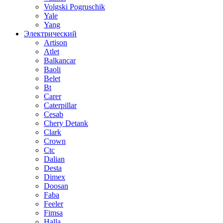
Volgski Pogruschik
Yale
Yang
Электрический
Artison
Atlet
Balkancar
Baoli
Belet
Bt
Carer
Caterpillar
Cesab
Chery Detank
Clark
Crown
Ctc
Dalian
Desta
Dimex
Doosan
Faba
Feeler
Fimsa
Halla