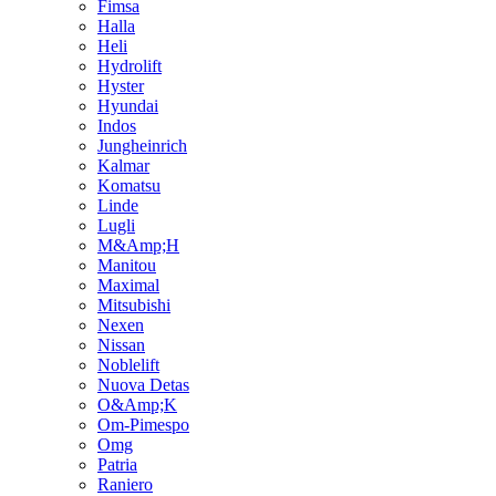
Fimsa
Halla
Heli
Hydrolift
Hyster
Hyundai
Indos
Jungheinrich
Kalmar
Komatsu
Linde
Lugli
M&Amp;H
Manitou
Maximal
Mitsubishi
Nexen
Nissan
Noblelift
Nuova Detas
O&Amp;K
Om-Pimespo
Omg
Patria
Raniero