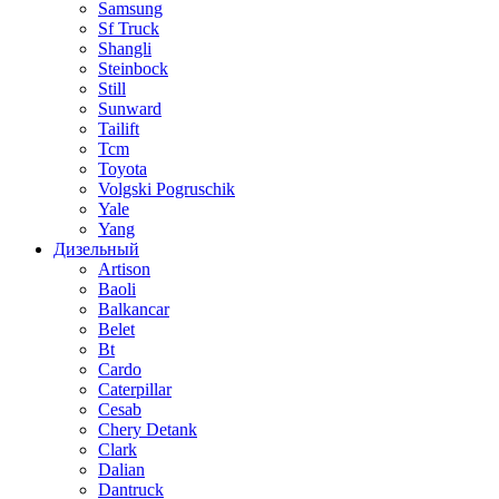
Samsung
Sf Truck
Shangli
Steinbock
Still
Sunward
Tailift
Tcm
Toyota
Volgski Pogruschik
Yale
Yang
Дизельный
Artison
Baoli
Balkancar
Belet
Bt
Cardo
Caterpillar
Cesab
Chery Detank
Clark
Dalian
Dantruck