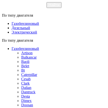
По типу двигателя
Газобензиновый
Дизельный
Электрический
По типу двигателя
Газобензиновый
Artison
Balkancar
Baoli
Belet
Bt
Caterpillar
Cesab
Clark
Dalian
Dantruck
Desta
Dimex
Doosan