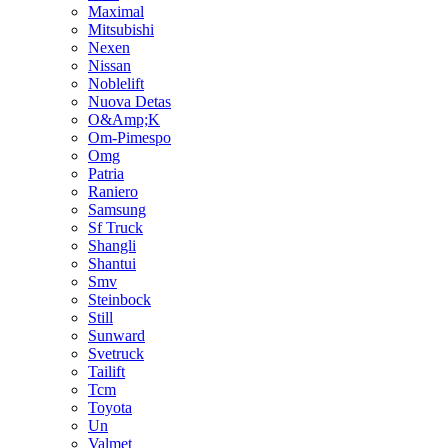
Maximal
Mitsubishi
Nexen
Nissan
Noblelift
Nuova Detas
O&Amp;K
Om-Pimespo
Omg
Patria
Raniero
Samsung
Sf Truck
Shangli
Shantui
Smv
Steinbock
Still
Sunward
Svetruck
Tailift
Tcm
Toyota
Un
Valmet