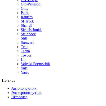
Om-Pimespo
Omg
Patria
Raniero
Sf Truck
Shangli
Sichelschmidt
Steinbock
Still
Sunward
Tcm
Tecna
Toyota
Un
Volgski Pogruschik
Yale
Yang
По виду
Автопогрузчик
Электропогрузчик
Штабелер