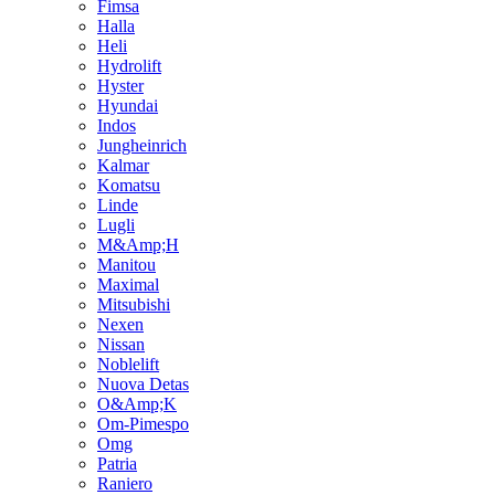
Fimsa
Halla
Heli
Hydrolift
Hyster
Hyundai
Indos
Jungheinrich
Kalmar
Komatsu
Linde
Lugli
M&Amp;H
Manitou
Maximal
Mitsubishi
Nexen
Nissan
Noblelift
Nuova Detas
O&Amp;K
Om-Pimespo
Omg
Patria
Raniero