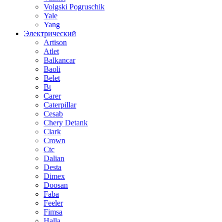
Volgski Pogruschik
Yale
Yang
Электрический
Artison
Atlet
Balkancar
Baoli
Belet
Bt
Carer
Caterpillar
Cesab
Chery Detank
Clark
Crown
Ctc
Dalian
Desta
Dimex
Doosan
Faba
Feeler
Fimsa
Halla