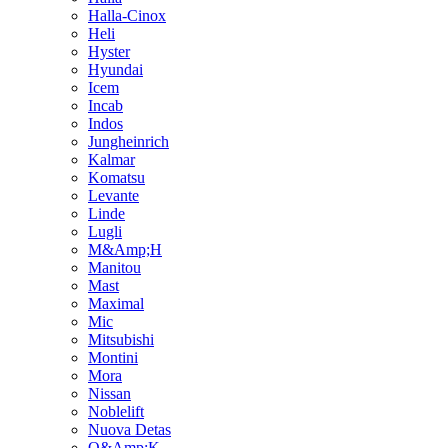
Halla-Cinox
Heli
Hyster
Hyundai
Icem
Incab
Indos
Jungheinrich
Kalmar
Komatsu
Levante
Linde
Lugli
M&Amp;H
Manitou
Mast
Maximal
Mic
Mitsubishi
Montini
Mora
Nissan
Noblelift
Nuova Detas
O&Amp;K