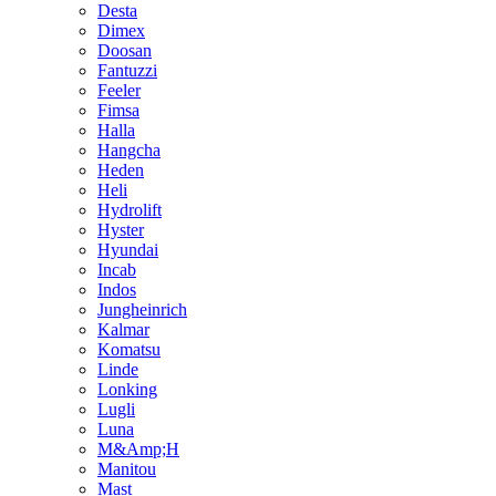
Desta
Dimex
Doosan
Fantuzzi
Feeler
Fimsa
Halla
Hangcha
Heden
Heli
Hydrolift
Hyster
Hyundai
Incab
Indos
Jungheinrich
Kalmar
Komatsu
Linde
Lonking
Lugli
Luna
M&Amp;H
Manitou
Mast