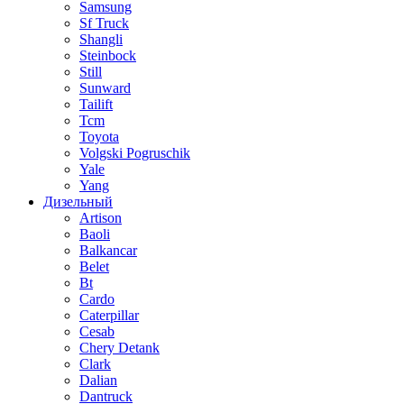
Samsung
Sf Truck
Shangli
Steinbock
Still
Sunward
Tailift
Tcm
Toyota
Volgski Pogruschik
Yale
Yang
Дизельный
Artison
Baoli
Balkancar
Belet
Bt
Cardo
Caterpillar
Cesab
Chery Detank
Clark
Dalian
Dantruck