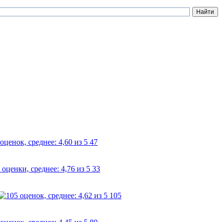
47
33
105