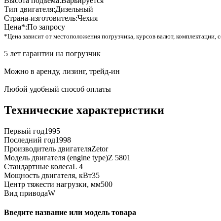
Высота подъема:
Варьируется
Тип двигателя:
Дизельный
Страна-изготовитель:
Чехия
Цена*:
По запросу
*Цена зависит от местоположения погрузчика, курсов валют, комплектации, с
5 лет гарантии на погрузчик
Можно в аренду, лизинг, трейд-ин
Любой удобный способ оплаты
Технические характеристики
Первый год
1995
Последний год
1998
Производитель двигателя
Zetor
Модель двигателя (engine type)
Z 5801
Стандартные колеса
L 4
Мощность двигателя, кВт
35
Центр тяжести нагрузки, мм
500
Вид привода
W
Введите название или модель товара