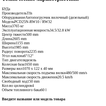
БУ
Да
Производитель
Tfn
Оборудование
Автопогрузчик вилочный (дизельный)
Модель
PCD25N-RW10 / RW32
Масса
3765 кг
Эксплуатационная мощность
34.5/32.8 kW
Центр тяжести
500 mm
Длина
2605 mm
Ширина
1155 mm
Высота
1985 mm
Радиус поворота
2235 mm
Угол наклона
6°/12°
Тип двигателя
дизель
Колесная база
1650 mm
Размеры вил
1070 x 122 x 40 мм
Максимальная скорость подъема вилки
480/500 mm/s
Максимальная скорость движения
20.5 km/h
Свободный ход
150 mm
Кол-во цилиндров
4
Объем топливного бака
60 l
Введите название или модель товара