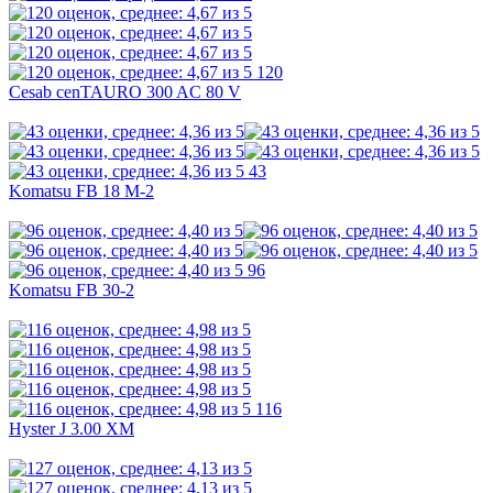
120
Cesab cenTAURO 300 AC 80 V
43
Komatsu FB 18 M-2
96
Komatsu FB 30-2
116
Hyster J 3.00 XM