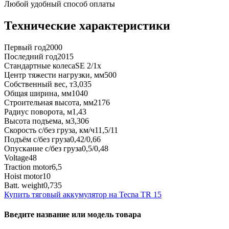
Любой удобный способ оплаты
Технические характеристики
Первый год
2000
Последний год
2015
Стандартные колеса
SE 2/1x
Центр тяжести нагрузки, мм
500
Собственный вес, т
3,035
Общая ширина, мм
1040
Строительная высота, мм
2176
Радиус поворота, м
1,43
Высота подъема, м
3,306
Скорость с/без груза, км/ч
11,5/11
Подъём с/без груза
0,42/0,66
Опускание с/без груза
0,5/0,48
Voltage
48
Traction motor
6,5
Hoist motor
10
Batt. weight
0,735
Купить тяговый аккумулятор на Tecna TR 15
Введите название или модель товара