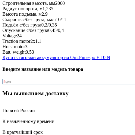
Строительная высота, мм
2060
Радиус поворота, м
1,235
Высота подъема, м
2,9
Скорость с/без груза, км/ч
10/11
Подъём с/без груза
0,2/0,35
Опускание с/без груза
0,45/0,4
Voltage
24
Traction motor
2x1,1
Hoist motor
3
Batt. weight
0,53
Купить тяговый аккумулятор на Om-Pimespo E 10 N
Введите название или модель товара
Мы выполняем доставку
По всей России
К назначенному времени
В кратчайший срок