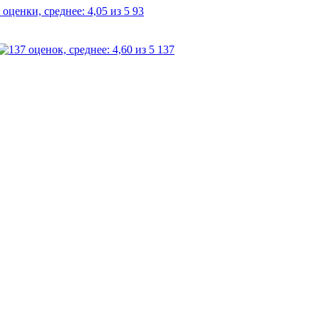
93
137