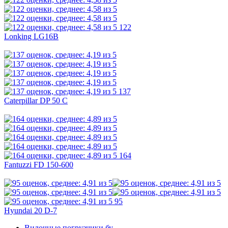
122
Lonking LG16B
137
Caterpillar DP 50 C
164
Fantuzzi FD 150-600
95
Hyundai 20 D-7
Вилочные погрузчики бу