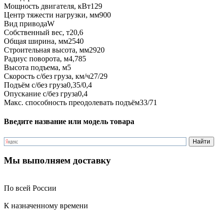
Мощность двигателя, кВт
129
Центр тяжести нагрузки, мм
900
Вид привода
W
Собственный вес, т
20,6
Общая ширина, мм
2540
Строительная высота, мм
2920
Радиус поворота, м
4,785
Высота подъема, м
5
Скорость с/без груза, км/ч
27/29
Подъём с/без груза
0,35/0,4
Опускание с/без груза
0,4
Макс. способность преодолевать подъём
33/71
Введите название или модель товара
Мы выполняем доставку
По всей России
К назначенному времени