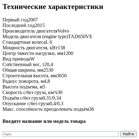
Технические характеристики
Первый год
2007
Последний год
2015
Производитель двигателя
Volvo
Модель двигателя (engine type)
TAD650VE
Стандартные колеса
L 6
Мощность двигателя, кВт
138
Центр тяжести нагрузки, мм
1200
Вид привода
W
Собственный вес, т
20,4
Общая ширина, мм
2530
Строительная высота, мм
3650
Радиус поворота, м
4,8
Высота подъема, м
5
Скорость с/без груза, км/ч
30
Подъём с/без груза
0,31/0,34
Опускание с/без груза
0,4/0,3
Макс. способность преодолевать подъём
36
Введите название или модель товара