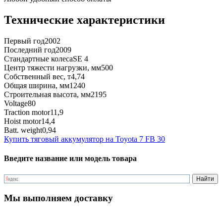
Технические характеристики
Первый год
2002
Последний год
2009
Стандартные колеса
SE 4
Центр тяжести нагрузки, мм
500
Собственный вес, т
4,74
Общая ширина, мм
1240
Строительная высота, мм
2195
Voltage
80
Traction motor
11,9
Hoist motor
14,4
Batt. weight
0,94
Купить тяговый аккумулятор на Toyota 7 FB 30
Введите название или модель товара
Мы выполняем доставку