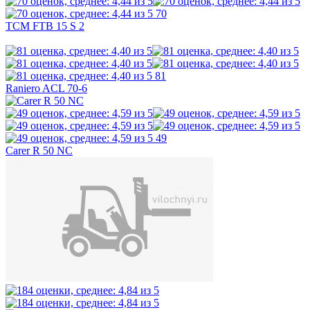
70
TCM FTB 15 S 2
81
Raniero ACL 70-6
49
Carer R 50 NC