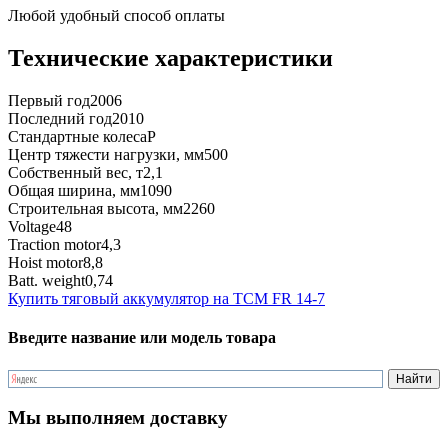
Любой удобный способ оплаты
Технические характеристики
Первый год
2006
Последний год
2010
Стандартные колеса
P
Центр тяжести нагрузки, мм
500
Собственный вес, т
2,1
Общая ширина, мм
1090
Строительная высота, мм
2260
Voltage
48
Traction motor
4,3
Hoist motor
8,8
Batt. weight
0,74
Купить тяговый аккумулятор на TCM FR 14-7
Введите название или модель товара
Мы выполняем доставку