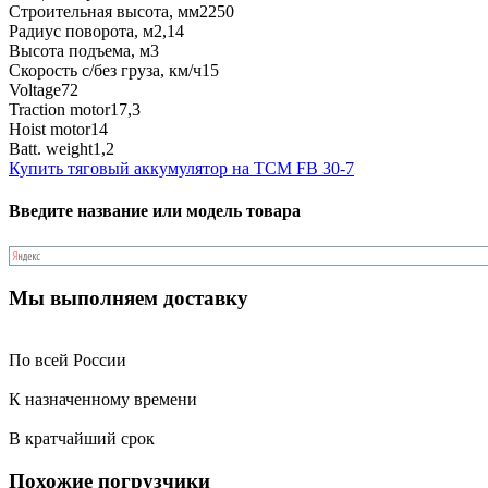
Строительная высота, мм
2250
Радиус поворота, м
2,14
Высота подъема, м
3
Скорость с/без груза, км/ч
15
Voltage
72
Traction motor
17,3
Hoist motor
14
Batt. weight
1,2
Купить тяговый аккумулятор на TCM FB 30-7
Введите название или модель товара
Мы выполняем доставку
По всей России
К назначенному времени
В кратчайший срок
Похожие погрузчики