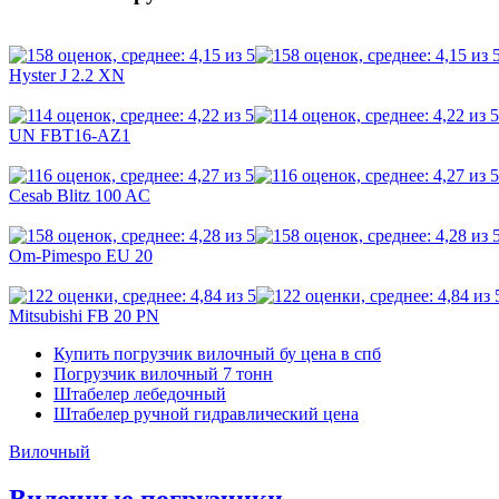
Hyster J 2.2 XN
UN FBT16-AZ1
Cesab Blitz 100 AC
Om-Pimespo EU 20
Mitsubishi FB 20 PN
Купить погрузчик вилочный бу цена в спб
Погрузчик вилочный 7 тонн
Штабелер лебедочный
Штабелер ручной гидравлический цена
Вилочный