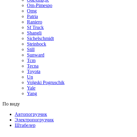
Om-Pimespo
Omg
Patria
Raniero
Sf Truck
Shangli
Sichelschmidt
Steinbock
Still
Sunward
Tcm
Tecna
Toyota
Un
Volgski Pogruschik
Yale
Yang
По виду
Автопогрузчик
Электропогрузчик
Штабелер