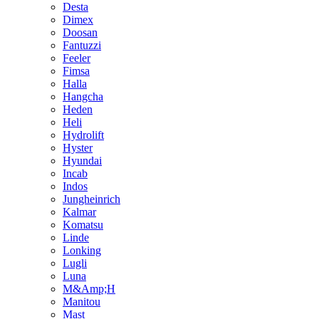
Desta
Dimex
Doosan
Fantuzzi
Feeler
Fimsa
Halla
Hangcha
Heden
Heli
Hydrolift
Hyster
Hyundai
Incab
Indos
Jungheinrich
Kalmar
Komatsu
Linde
Lonking
Lugli
Luna
M&Amp;H
Manitou
Mast