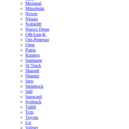
Maximal
Mitsubishi
Nexen
Nissan
Noblelift
Nuova Detas
O&Amp;K
Om-Pimespo
Omg
Patria
Raniero
Samsung
Sf Truck
Shangli
Shantui
Smv
Steinbock
Still
Sunward
Svetruck
Tailift
Tcm
Toyota
Un
Valmet