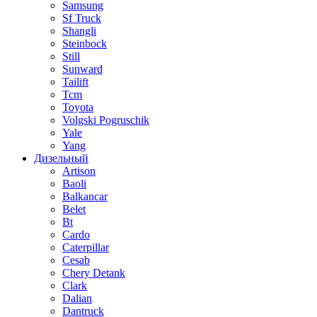
Samsung
Sf Truck
Shangli
Steinbock
Still
Sunward
Tailift
Tcm
Toyota
Volgski Pogruschik
Yale
Yang
Дизельный
Artison
Baoli
Balkancar
Belet
Bt
Cardo
Caterpillar
Cesab
Chery Detank
Clark
Dalian
Dantruck