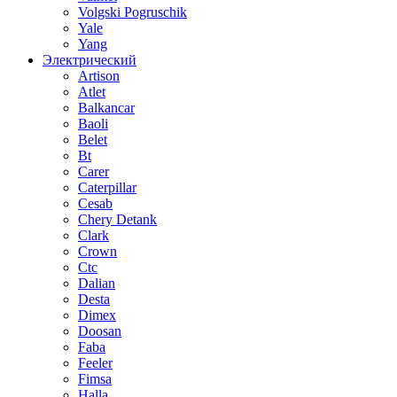
Volgski Pogruschik
Yale
Yang
Электрический
Artison
Atlet
Balkancar
Baoli
Belet
Bt
Carer
Caterpillar
Cesab
Chery Detank
Clark
Crown
Ctc
Dalian
Desta
Dimex
Doosan
Faba
Feeler
Fimsa
Halla