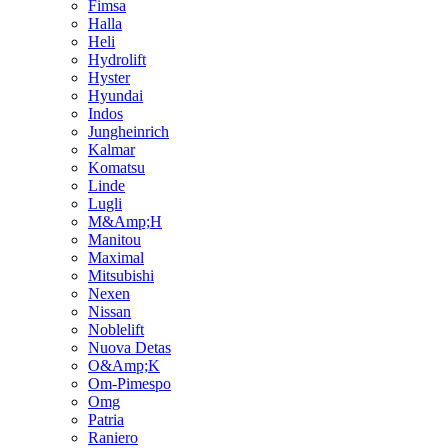
Fimsa
Halla
Heli
Hydrolift
Hyster
Hyundai
Indos
Jungheinrich
Kalmar
Komatsu
Linde
Lugli
M&Amp;H
Manitou
Maximal
Mitsubishi
Nexen
Nissan
Noblelift
Nuova Detas
O&Amp;K
Om-Pimespo
Omg
Patria
Raniero