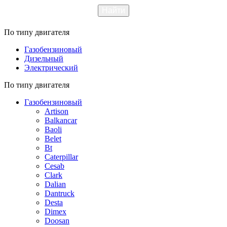
По типу двигателя
Газобензиновый
Дизельный
Электрический
По типу двигателя
Газобензиновый
Artison
Balkancar
Baoli
Belet
Bt
Caterpillar
Cesab
Clark
Dalian
Dantruck
Desta
Dimex
Doosan