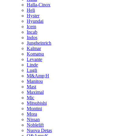
Halla-Cinox
Heli
Hyster
Hyundai
Icem
Incab
Indos
Jungheinrich
Kalmar
Komatsu
Levante
Linde
Lugli
M&Amp;H
Manitou
Mast
Maximal
Mic
Mitsubishi
Montini
Mora
Nissan
Noblelift
Nuova Detas
O&Amp;K