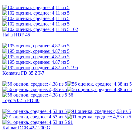
102
Halla HDF 45
195
Komatsu FD 35 ZT-7
56
Toyota 02-5 FD 40
91
Kalmar DCB 42-1200 G