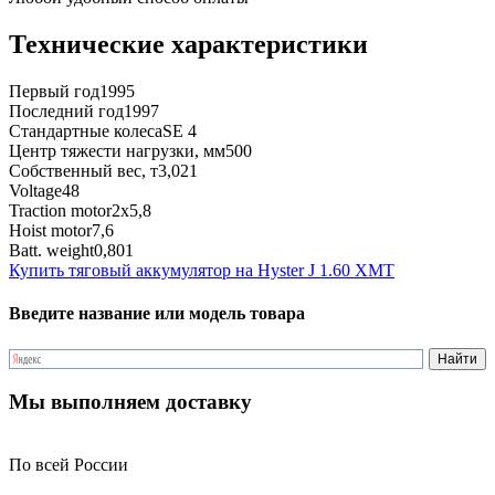
Технические характеристики
Первый год
1995
Последний год
1997
Стандартные колеса
SE 4
Центр тяжести нагрузки, мм
500
Собственный вес, т
3,021
Voltage
48
Traction motor
2x5,8
Hoist motor
7,6
Batt. weight
0,801
Купить тяговый аккумулятор на Hyster J 1.60 XMT
Введите название или модель товара
Мы выполняем доставку
По всей России