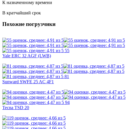
К назначенному времени
В кратчайший срок
Похожие погрузчики
55
Yale ERC 32 AGF (LWB)
81
Sunward SWFE 25 AC 4F1
94
Tecna TSD 20