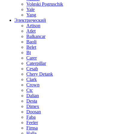
Volgski Pogruschik
Yale
Yang
Электрический
Artison
Atlet
Balkancar
Baoli
Belet
Bt
Carer
Caterpillar
Cesab
Chery Detank
Clark
Crown
Ctc
Dalian
Desta
Dimex
Doosan
Faba
Feeler
Fimsa
Halla