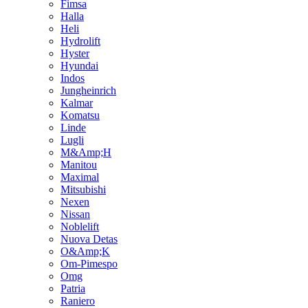
Fimsa
Halla
Heli
Hydrolift
Hyster
Hyundai
Indos
Jungheinrich
Kalmar
Komatsu
Linde
Lugli
M&Amp;H
Manitou
Maximal
Mitsubishi
Nexen
Nissan
Noblelift
Nuova Detas
O&Amp;K
Om-Pimespo
Omg
Patria
Raniero