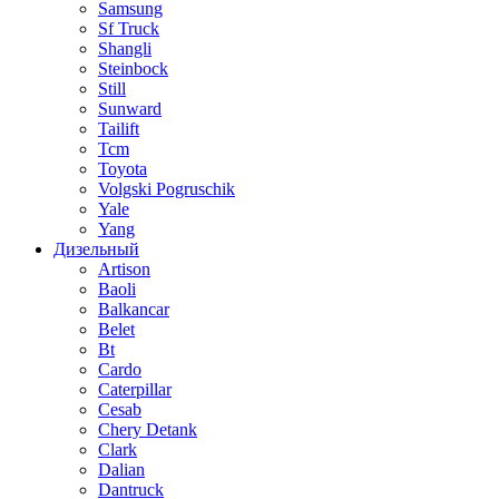
Samsung
Sf Truck
Shangli
Steinbock
Still
Sunward
Tailift
Tcm
Toyota
Volgski Pogruschik
Yale
Yang
Дизельный
Artison
Baoli
Balkancar
Belet
Bt
Cardo
Caterpillar
Cesab
Chery Detank
Clark
Dalian
Dantruck