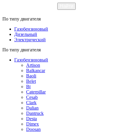
По типу двигателя
Газобензиновый
Дизельный
Электрический
По типу двигателя
Газобензиновый
Artison
Balkancar
Baoli
Belet
Bt
Caterpillar
Cesab
Clark
Dalian
Dantruck
Desta
Dimex
Doosan