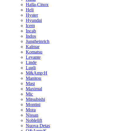
Halla-Cinox
Heli
Hyster
Hyundai
Icem
Incab
Indos
Jungheinrich
Kalmar
Komatsu
Levante
Linde
Lugli
M&Amp;H
Manitou
Mast
Maximal
Mic
Mitsubishi
Montini
Mora
Nissan
Noblelift
Nuova Detas
O&Amp;K