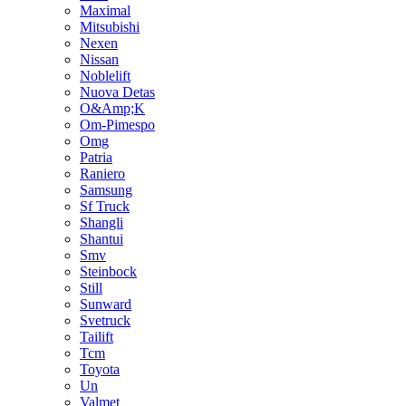
Maximal
Mitsubishi
Nexen
Nissan
Noblelift
Nuova Detas
O&Amp;K
Om-Pimespo
Omg
Patria
Raniero
Samsung
Sf Truck
Shangli
Shantui
Smv
Steinbock
Still
Sunward
Svetruck
Tailift
Tcm
Toyota
Un
Valmet