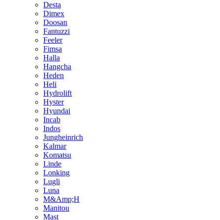
Desta
Dimex
Doosan
Fantuzzi
Feeler
Fimsa
Halla
Hangcha
Heden
Heli
Hydrolift
Hyster
Hyundai
Incab
Indos
Jungheinrich
Kalmar
Komatsu
Linde
Lonking
Lugli
Luna
M&Amp;H
Manitou
Mast