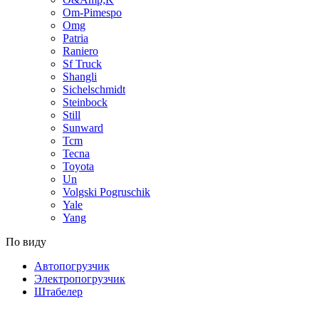
Om-Pimespo
Omg
Patria
Raniero
Sf Truck
Shangli
Sichelschmidt
Steinbock
Still
Sunward
Tcm
Tecna
Toyota
Un
Volgski Pogruschik
Yale
Yang
По виду
Автопогрузчик
Электропогрузчик
Штабелер