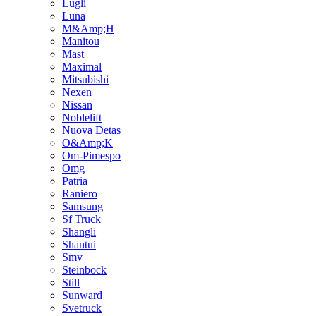
Lugli
Luna
M&Amp;H
Manitou
Mast
Maximal
Mitsubishi
Nexen
Nissan
Noblelift
Nuova Detas
O&Amp;K
Om-Pimespo
Omg
Patria
Raniero
Samsung
Sf Truck
Shangli
Shantui
Smv
Steinbock
Still
Sunward
Svetruck