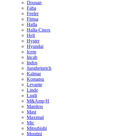
Doosan
Faba
Feeler
Fimsa
Halla
Halla-Cinox
Heli
Hyster
Hyundai
Icem
Incab
Indos
Jungheinrich
Kalmar
Komatsu
Levante
Linde
Lugli
M&Amp;H
Manitou
Mast
Maximal
Mic
Mitsubishi
Montini