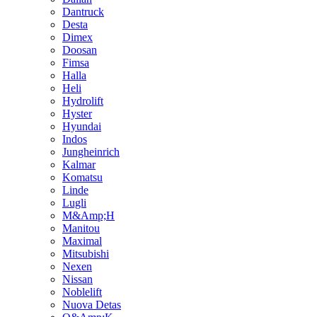
Dantruck
Desta
Dimex
Doosan
Fimsa
Halla
Heli
Hydrolift
Hyster
Hyundai
Indos
Jungheinrich
Kalmar
Komatsu
Linde
Lugli
M&Amp;H
Manitou
Maximal
Mitsubishi
Nexen
Nissan
Noblelift
Nuova Detas