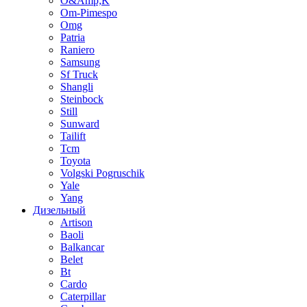
O&Amp;K
Om-Pimespo
Omg
Patria
Raniero
Samsung
Sf Truck
Shangli
Steinbock
Still
Sunward
Tailift
Tcm
Toyota
Volgski Pogruschik
Yale
Yang
Дизельный
Artison
Baoli
Balkancar
Belet
Bt
Cardo
Caterpillar