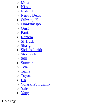
Mora
Nissan
Noblelift
Nuova Detas
O&Amp;K
Om-Pimespo
Omg
Patria
Raniero
Sf Truck
Shangli
Sichelschmidt
Steinbock
Still
Sunward
Tcm
Tecna
Toyota
Un
Volgski Pogruschik
Yale
Yang
По виду