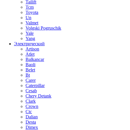
Tailift
Tcm
Toyota
Un
Valmet
Volgski Pogruschik
Yale
Yang
Электрический
Artison
Atlet
Balkancar
Baoli
Belet
Bt
Carer
Caterpillar
Cesab
Chery Detank
Clark
Crown
Ctc
Dalian
Desta
Dimex