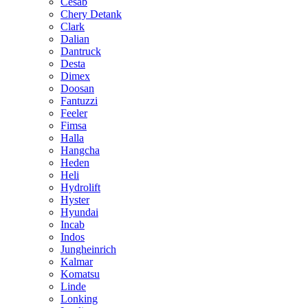
Cesab
Chery Detank
Clark
Dalian
Dantruck
Desta
Dimex
Doosan
Fantuzzi
Feeler
Fimsa
Halla
Hangcha
Heden
Heli
Hydrolift
Hyster
Hyundai
Incab
Indos
Jungheinrich
Kalmar
Komatsu
Linde
Lonking