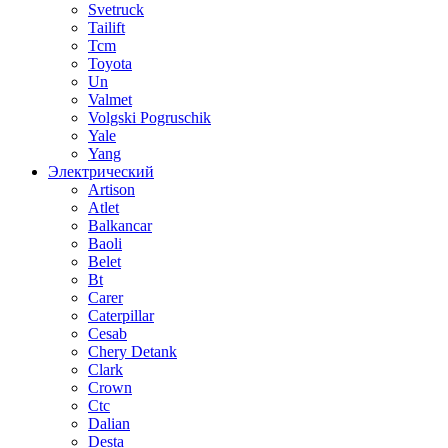
Svetruck
Tailift
Tcm
Toyota
Un
Valmet
Volgski Pogruschik
Yale
Yang
Электрический
Artison
Atlet
Balkancar
Baoli
Belet
Bt
Carer
Caterpillar
Cesab
Chery Detank
Clark
Crown
Ctc
Dalian
Desta