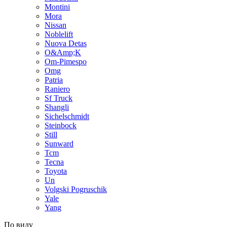
Montini
Mora
Nissan
Noblelift
Nuova Detas
O&Amp;K
Om-Pimespo
Omg
Patria
Raniero
Sf Truck
Shangli
Sichelschmidt
Steinbock
Still
Sunward
Tcm
Tecna
Toyota
Un
Volgski Pogruschik
Yale
Yang
По виду