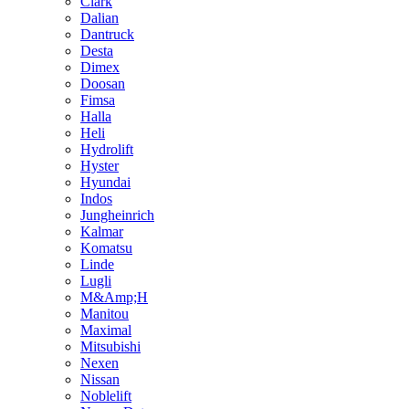
Clark
Dalian
Dantruck
Desta
Dimex
Doosan
Fimsa
Halla
Heli
Hydrolift
Hyster
Hyundai
Indos
Jungheinrich
Kalmar
Komatsu
Linde
Lugli
M&Amp;H
Manitou
Maximal
Mitsubishi
Nexen
Nissan
Noblelift