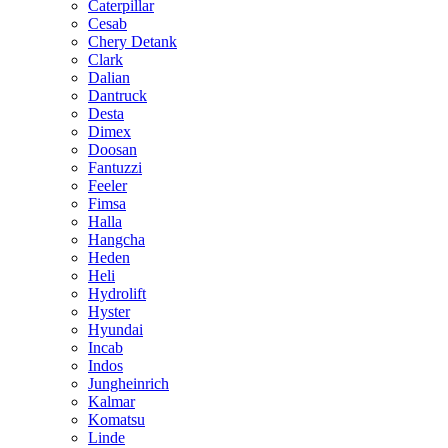
Caterpillar
Cesab
Chery Detank
Clark
Dalian
Dantruck
Desta
Dimex
Doosan
Fantuzzi
Feeler
Fimsa
Halla
Hangcha
Heden
Heli
Hydrolift
Hyster
Hyundai
Incab
Indos
Jungheinrich
Kalmar
Komatsu
Linde