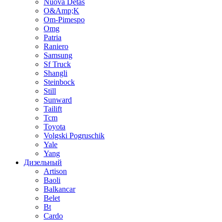
Nuova Detas
O&Amp;K
Om-Pimespo
Omg
Patria
Raniero
Samsung
Sf Truck
Shangli
Steinbock
Still
Sunward
Tailift
Tcm
Toyota
Volgski Pogruschik
Yale
Yang
Дизельный
Artison
Baoli
Balkancar
Belet
Bt
Cardo