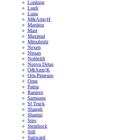
Lonking
Lugli
Luna
M&Amp;H
Manitou
Mast
Maximal
Mitsubishi
Nexen
Nissan
Noblelift
Nuova Detas
O&Amp;K
Om-Pimespo
Omg
Patria
Raniero
Samsung
Sf Truck
Shangli
Shantui
Smv
Steinbock
Still
Sunward