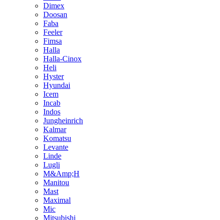
Dimex
Doosan
Faba
Feeler
Fimsa
Halla
Halla-Cinox
Heli
Hyster
Hyundai
Icem
Incab
Indos
Jungheinrich
Kalmar
Komatsu
Levante
Linde
Lugli
M&Amp;H
Manitou
Mast
Maximal
Mic
Mitsubishi