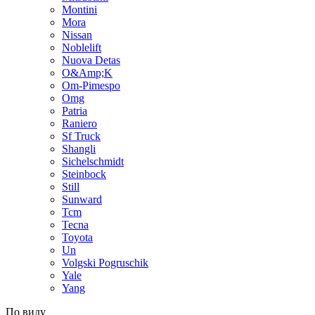
Montini
Mora
Nissan
Noblelift
Nuova Detas
O&Amp;K
Om-Pimespo
Omg
Patria
Raniero
Sf Truck
Shangli
Sichelschmidt
Steinbock
Still
Sunward
Tcm
Tecna
Toyota
Un
Volgski Pogruschik
Yale
Yang
По виду