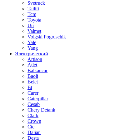
Svetruck
Tailift
Tcm
Toyota
Un
Valmet
Volgski Pogruschik
Yale
Yang
Электрический
Artison
Atlet
Balkancar
Baoli
Belet
Bt
Carer
Caterpillar
Cesab
Chery Detank
Clark
Crown
Ctc
Dalian
Desta