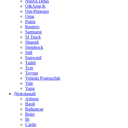
Nuova Detas
O&Amp;K
Om-Pimespo
Omg
Patria
Raniero
Samsung
Sf Truck
Shangli
Steinbock
Still
Sunward
Tailift
Tcm
Toyota
Volgski Pogruschik
Yale
Yang
Дизельный
Artison
Baoli
Balkancar
Belet
Bt
Cardo