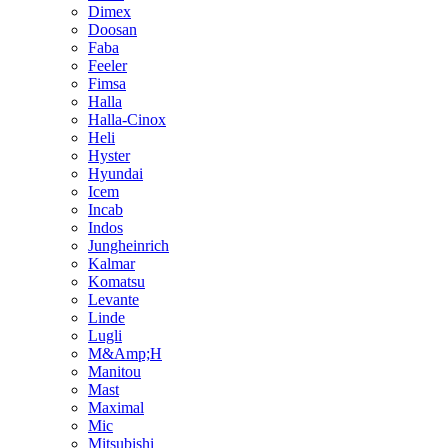
Dimex
Doosan
Faba
Feeler
Fimsa
Halla
Halla-Cinox
Heli
Hyster
Hyundai
Icem
Incab
Indos
Jungheinrich
Kalmar
Komatsu
Levante
Linde
Lugli
M&Amp;H
Manitou
Mast
Maximal
Mic
Mitsubishi