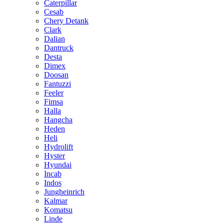
Caterpillar
Cesab
Chery Detank
Clark
Dalian
Dantruck
Desta
Dimex
Doosan
Fantuzzi
Feeler
Fimsa
Halla
Hangcha
Heden
Heli
Hydrolift
Hyster
Hyundai
Incab
Indos
Jungheinrich
Kalmar
Komatsu
Linde