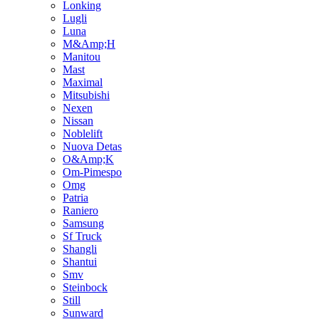
Lonking
Lugli
Luna
M&Amp;H
Manitou
Mast
Maximal
Mitsubishi
Nexen
Nissan
Noblelift
Nuova Detas
O&Amp;K
Om-Pimespo
Omg
Patria
Raniero
Samsung
Sf Truck
Shangli
Shantui
Smv
Steinbock
Still
Sunward