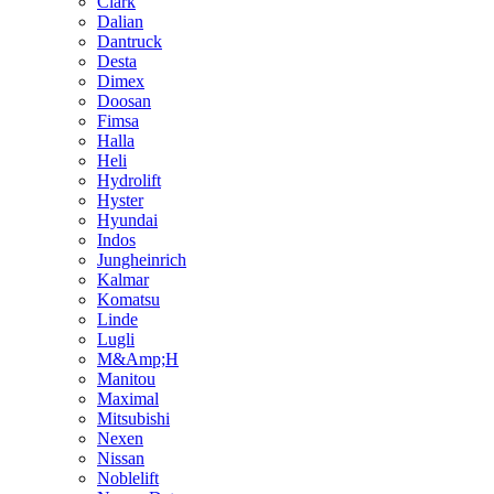
Clark
Dalian
Dantruck
Desta
Dimex
Doosan
Fimsa
Halla
Heli
Hydrolift
Hyster
Hyundai
Indos
Jungheinrich
Kalmar
Komatsu
Linde
Lugli
M&Amp;H
Manitou
Maximal
Mitsubishi
Nexen
Nissan
Noblelift