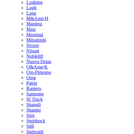
Lonking
Lugli
Luna
M&Amp;H
Manitou
Mast
Maximal
Mitsubishi
Nexen
Nissan
Noblelift
Nuova Detas
O&Amp;K
Om-Pimespo
Omg
Patria
Raniero
Samsung
Sf Truck
Shangli
Shantui
Smv
Steinbock
Still
Sunward