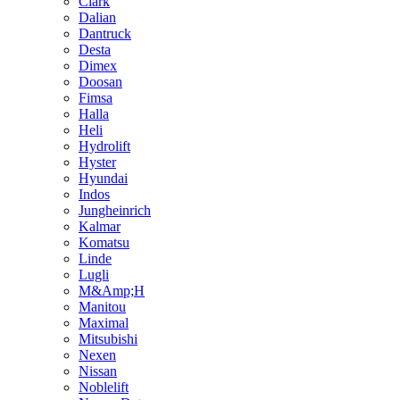
Clark
Dalian
Dantruck
Desta
Dimex
Doosan
Fimsa
Halla
Heli
Hydrolift
Hyster
Hyundai
Indos
Jungheinrich
Kalmar
Komatsu
Linde
Lugli
M&Amp;H
Manitou
Maximal
Mitsubishi
Nexen
Nissan
Noblelift