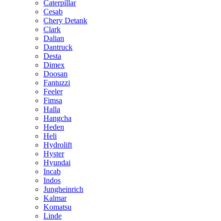
Caterpillar
Cesab
Chery Detank
Clark
Dalian
Dantruck
Desta
Dimex
Doosan
Fantuzzi
Feeler
Fimsa
Halla
Hangcha
Heden
Heli
Hydrolift
Hyster
Hyundai
Incab
Indos
Jungheinrich
Kalmar
Komatsu
Linde