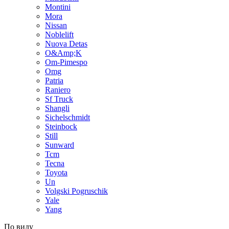
Montini
Mora
Nissan
Noblelift
Nuova Detas
O&Amp;K
Om-Pimespo
Omg
Patria
Raniero
Sf Truck
Shangli
Sichelschmidt
Steinbock
Still
Sunward
Tcm
Tecna
Toyota
Un
Volgski Pogruschik
Yale
Yang
По виду