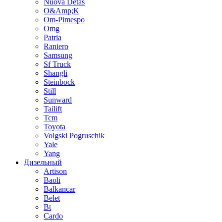
Nuova Detas
O&Amp;K
Om-Pimespo
Omg
Patria
Raniero
Samsung
Sf Truck
Shangli
Steinbock
Still
Sunward
Tailift
Tcm
Toyota
Volgski Pogruschik
Yale
Yang
Дизельный
Artison
Baoli
Balkancar
Belet
Bt
Cardo