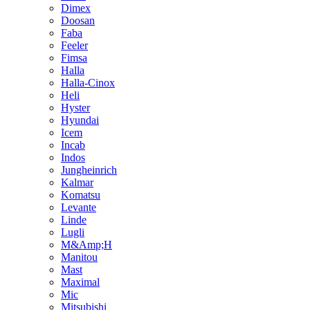
Dimex
Doosan
Faba
Feeler
Fimsa
Halla
Halla-Cinox
Heli
Hyster
Hyundai
Icem
Incab
Indos
Jungheinrich
Kalmar
Komatsu
Levante
Linde
Lugli
M&Amp;H
Manitou
Mast
Maximal
Mic
Mitsubishi