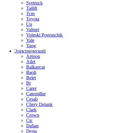
Svetruck
Tailift
Tcm
Toyota
Un
Valmet
Volgski Pogruschik
Yale
Yang
Электрический
Artison
Atlet
Balkancar
Baoli
Belet
Bt
Carer
Caterpillar
Cesab
Chery Detank
Clark
Crown
Ctc
Dalian
Desta