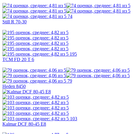
74
Still R 70-30
195
TCM FD 20 T 6
79
Heden 8450
103
Kalmar DCF 80-45 E8