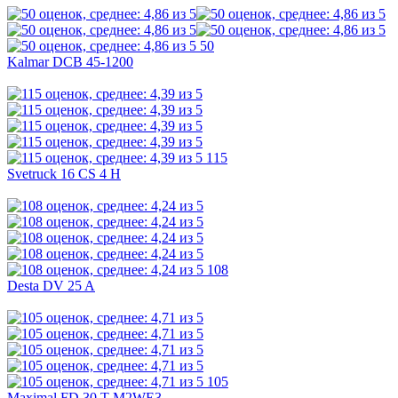
50
Kalmar DCB 45-1200
115
Svetruck 16 CS 4 H
108
Desta DV 25 A
105
Maximal FD 30 T-M2WE3