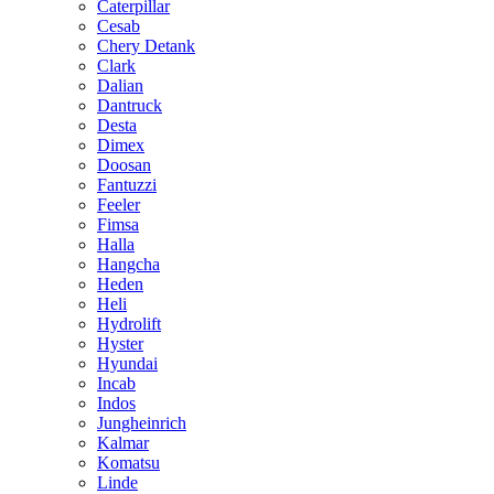
Caterpillar
Cesab
Chery Detank
Clark
Dalian
Dantruck
Desta
Dimex
Doosan
Fantuzzi
Feeler
Fimsa
Halla
Hangcha
Heden
Heli
Hydrolift
Hyster
Hyundai
Incab
Indos
Jungheinrich
Kalmar
Komatsu
Linde