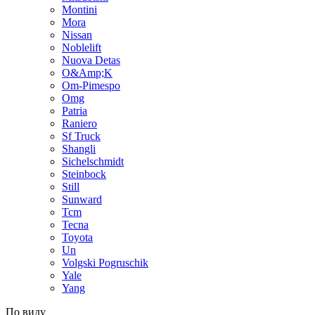
Montini
Mora
Nissan
Noblelift
Nuova Detas
O&Amp;K
Om-Pimespo
Omg
Patria
Raniero
Sf Truck
Shangli
Sichelschmidt
Steinbock
Still
Sunward
Tcm
Tecna
Toyota
Un
Volgski Pogruschik
Yale
Yang
По виду