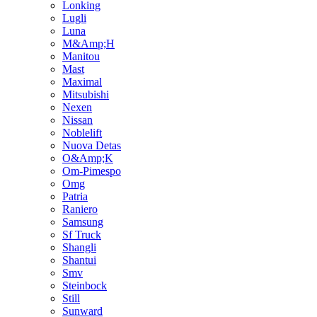
Lonking
Lugli
Luna
M&Amp;H
Manitou
Mast
Maximal
Mitsubishi
Nexen
Nissan
Noblelift
Nuova Detas
O&Amp;K
Om-Pimespo
Omg
Patria
Raniero
Samsung
Sf Truck
Shangli
Shantui
Smv
Steinbock
Still
Sunward