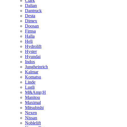
Clark
Dalian
Dantruck
Desta
Dimex
Doosan
Fimsa
Halla
Heli
Hydrolift
Hyster
Hyundai
Indos
Jungheinrich
Kalmar
Komatsu
Linde
Lugli
M&Amp;H
Manitou
Maximal
Mitsubishi
Nexen
Nissan
Noblelift