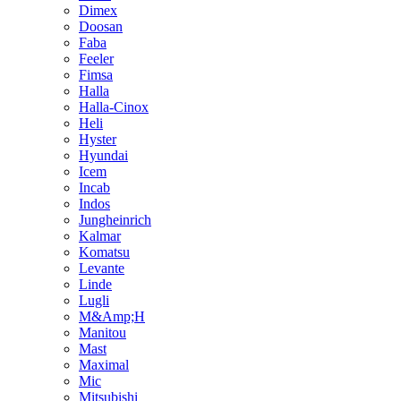
Dimex
Doosan
Faba
Feeler
Fimsa
Halla
Halla-Cinox
Heli
Hyster
Hyundai
Icem
Incab
Indos
Jungheinrich
Kalmar
Komatsu
Levante
Linde
Lugli
M&Amp;H
Manitou
Mast
Maximal
Mic
Mitsubishi