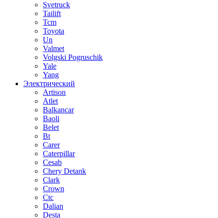
Svetruck
Tailift
Tcm
Toyota
Un
Valmet
Volgski Pogruschik
Yale
Yang
Электрический
Artison
Atlet
Balkancar
Baoli
Belet
Bt
Carer
Caterpillar
Cesab
Chery Detank
Clark
Crown
Ctc
Dalian
Desta