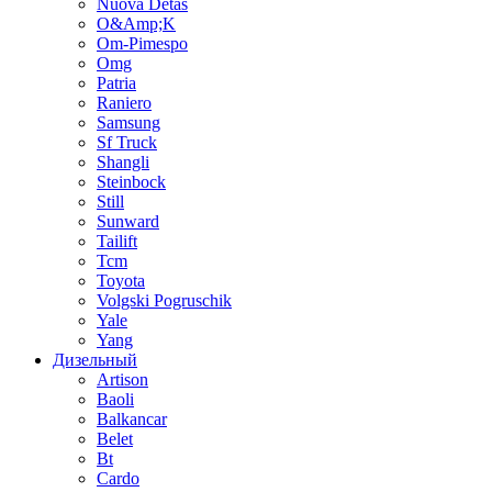
Nuova Detas
O&Amp;K
Om-Pimespo
Omg
Patria
Raniero
Samsung
Sf Truck
Shangli
Steinbock
Still
Sunward
Tailift
Tcm
Toyota
Volgski Pogruschik
Yale
Yang
Дизельный
Artison
Baoli
Balkancar
Belet
Bt
Cardo