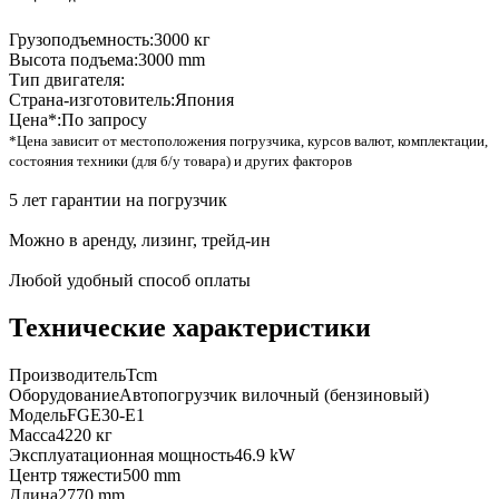
Грузоподъемность:
3000 кг
Высота подъема:
3000 mm
Тип двигателя:
Страна-изготовитель:
Япония
Цена*:
По запросу
*Цена зависит от местоположения погрузчика, курсов валют, комплектации,
состояния техники (для б/у товара) и других факторов
5 лет гарантии на погрузчик
Можно в аренду, лизинг, трейд-ин
Любой удобный способ оплаты
Технические характеристики
Производитель
Tcm
Оборудование
Автопогрузчик вилочный (бензиновый)
Модель
FGE30-E1
Масса
4220 кг
Эксплуатационная мощность
46.9 kW
Центр тяжести
500 mm
Длина
2770 mm