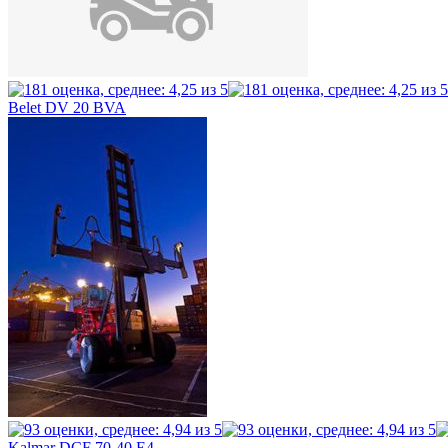
Belet DV 20 BVA
Kalmar DCF 70-40 E4