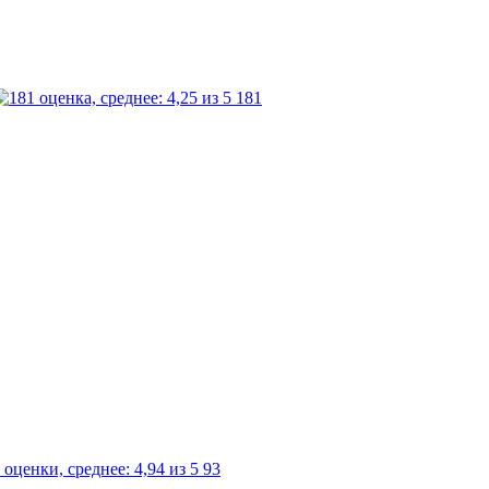
181
93