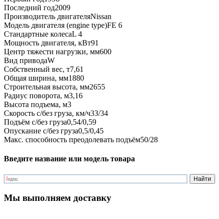
Последний год
2009
Производитель двигателя
Nissan
Модель двигателя (engine type)
FE 6
Стандартные колеса
L 4
Мощность двигателя, кВт
91
Центр тяжести нагрузки, мм
600
Вид привода
W
Собственный вес, т
7,61
Общая ширина, мм
1880
Строительная высота, мм
2655
Радиус поворота, м
3,16
Высота подъема, м
3
Скорость с/без груза, км/ч
33/34
Подъём с/без груза
0,54/0,59
Опускание с/без груза
0,5/0,45
Макс. способность преодолевать подъём
50/28
Введите название или модель товара
Мы выполняем доставку