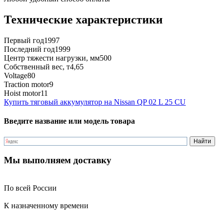
Технические характеристики
Первый год
1997
Последний год
1999
Центр тяжести нагрузки, мм
500
Собственный вес, т
4,65
Voltage
80
Traction motor
9
Hoist motor
11
Купить тяговый аккумулятор на Nissan QP 02 L 25 CU
Введите название или модель товара
Мы выполняем доставку
По всей России
К назначенному времени