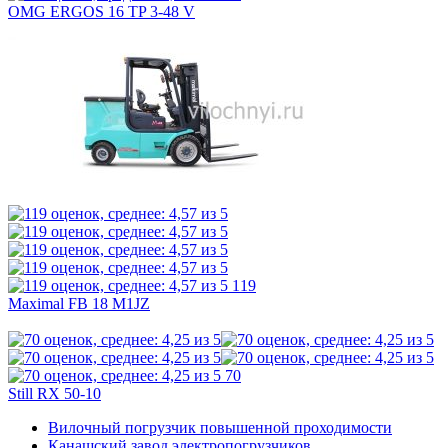
OMG ERGOS 16 TP 3-48 V
119
Maximal FB 18 M1JZ
70
Still RX 50-10
Вилочный погрузчик повышенной проходимости
Канашский завод электропогрузчиков