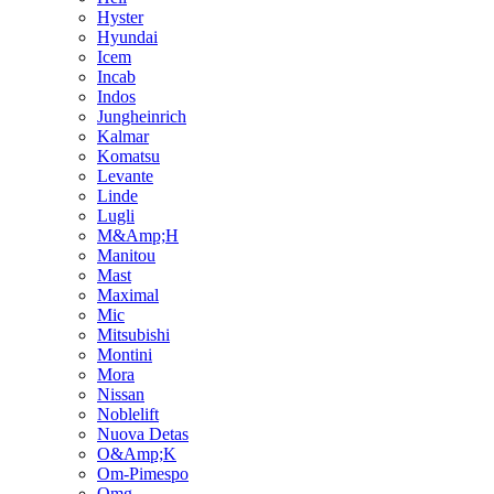
Hyster
Hyundai
Icem
Incab
Indos
Jungheinrich
Kalmar
Komatsu
Levante
Linde
Lugli
M&Amp;H
Manitou
Mast
Maximal
Mic
Mitsubishi
Montini
Mora
Nissan
Noblelift
Nuova Detas
O&Amp;K
Om-Pimespo
Omg