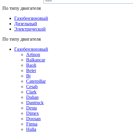
По типу двигателя
Газобензиновый
Дизельный
Электрический
По типу двигателя
Газобензиновый
Artison
Balkancar
Baoli
Belet
Bt
Caterpillar
Cesab
Clark
Dalian
Dantruck
Desta
Dimex
Doosan
Fimsa
Halla