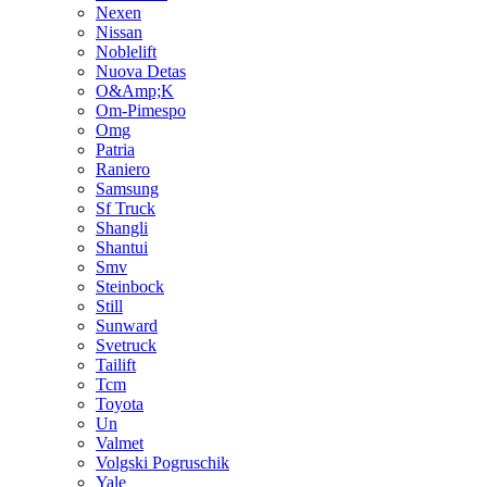
Nexen
Nissan
Noblelift
Nuova Detas
O&Amp;K
Om-Pimespo
Omg
Patria
Raniero
Samsung
Sf Truck
Shangli
Shantui
Smv
Steinbock
Still
Sunward
Svetruck
Tailift
Tcm
Toyota
Un
Valmet
Volgski Pogruschik
Yale