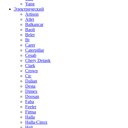
Yang
Электрический
Artison
Atlet
Balkancar
Baoli
Belet
Bt
Carer
Caterpillar
Cesab
Chery Detank
Clark
Crown
Ctc
Dalian
Desta
Dimex
Doosan
Faba
Feeler
Fimsa
Halla
Halla-Cinox
Heli