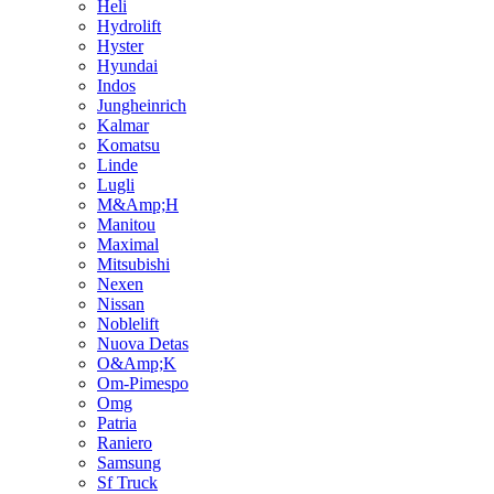
Heli
Hydrolift
Hyster
Hyundai
Indos
Jungheinrich
Kalmar
Komatsu
Linde
Lugli
M&Amp;H
Manitou
Maximal
Mitsubishi
Nexen
Nissan
Noblelift
Nuova Detas
O&Amp;K
Om-Pimespo
Omg
Patria
Raniero
Samsung
Sf Truck