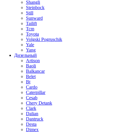
Shangli
Steinbock
Still
Sunward
Tailift
Tcm
Toyota
Volgski Pogruschik
Yale
Yang
Дизельный
Artison
Baoli
Balkancar
Belet
Bt
Cardo
Caterpillar
Cesab
Chery Detank
Clark
Dalian
Dantruck
Desta
Dimex