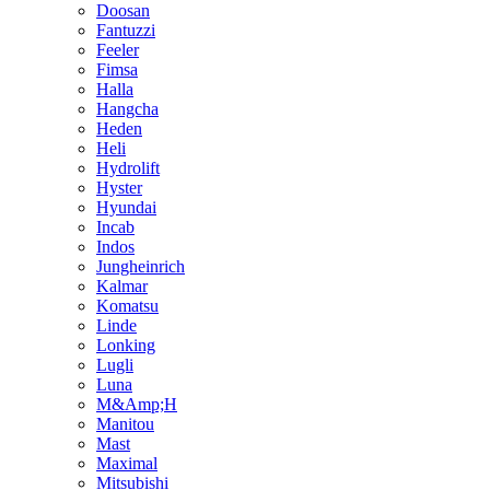
Doosan
Fantuzzi
Feeler
Fimsa
Halla
Hangcha
Heden
Heli
Hydrolift
Hyster
Hyundai
Incab
Indos
Jungheinrich
Kalmar
Komatsu
Linde
Lonking
Lugli
Luna
M&Amp;H
Manitou
Mast
Maximal
Mitsubishi