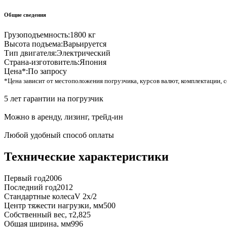
Общие сведения
Грузоподъемность:
1800 кг
Высота подъема:
Варьируется
Тип двигателя:
Электрический
Страна-изготовитель:
Япония
Цена*:
По запросу
*Цена зависит от местоположения погрузчика, курсов валют, комплектации, с
5 лет гарантии на погрузчик
Можно в аренду, лизинг, трейд-ин
Любой удобный способ оплаты
Технические характеристики
Первый год
2006
Последний год
2012
Стандартные колеса
V 2x/2
Центр тяжести нагрузки, мм
500
Собственный вес, т
2,825
Общая ширина, мм
996