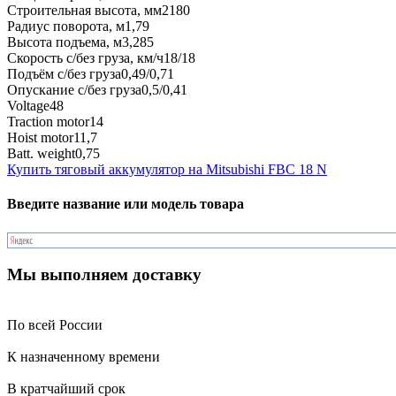
Строительная высота, мм
2180
Радиус поворота, м
1,79
Высота подъема, м
3,285
Скорость с/без груза, км/ч
18/18
Подъём с/без груза
0,49/0,71
Опускание с/без груза
0,5/0,41
Voltage
48
Traction motor
14
Hoist motor
11,7
Batt. weight
0,75
Купить тяговый аккумулятор на Mitsubishi FBC 18 N
Введите название или модель товара
Мы выполняем доставку
По всей России
К назначенному времени
В кратчайший срок