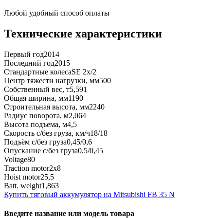
Любой удобный способ оплаты
Технические характеристики
Первый год
2014
Последний год
2015
Стандартные колеса
SE 2x/2
Центр тяжести нагрузки, мм
500
Собственный вес, т
5,591
Общая ширина, мм
1190
Строительная высота, мм
2240
Радиус поворота, м
2,064
Высота подъема, м
4,5
Скорость с/без груза, км/ч
18/18
Подъём с/без груза
0,45/0,6
Опускание с/без груза
0,5/0,45
Voltage
80
Traction motor
2x8
Hoist motor
25,5
Batt. weight
1,863
Купить тяговый аккумулятор на Mitsubishi FB 35 N
Введите название или модель товара