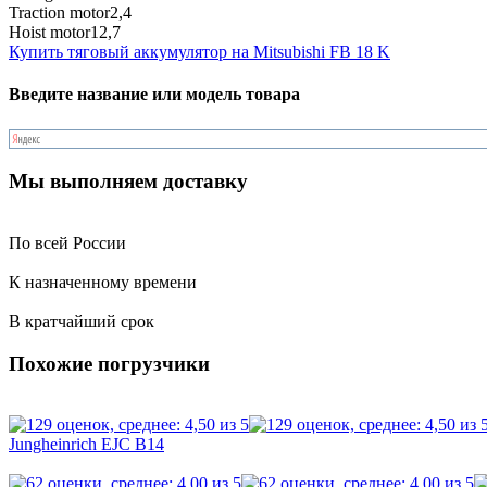
Traction motor
2,4
Hoist motor
12,7
Купить тяговый аккумулятор на Mitsubishi FB 18 K
Введите название или модель товара
Мы выполняем доставку
По всей России
К назначенному времени
В кратчайший срок
Похожие погрузчики
Jungheinrich EJC B14