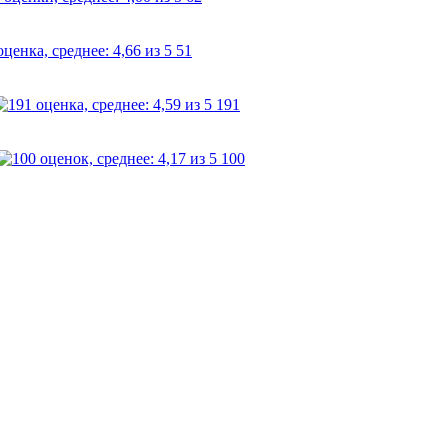
51
191
100