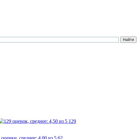
129
62