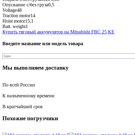
Опускание с/без груза
0,5
Voltage
48
Traction motor
14
Hoist motor
15,1
Batt. weight
1
Купить тяговый аккумулятор на Mitsubishi FBC 25 KE
Введите название или модель товара
Мы выполняем доставку
По всей России
К назначенному времени
В кратчайший срок
Похожие погрузчики