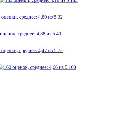
183
32
49
72
160