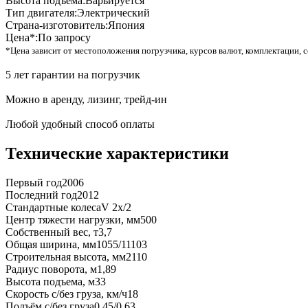
Высота подъема:
Варьируется
Тип двигателя:
Электрический
Страна-изготовитель:
Япония
Цена*:
По запросу
*Цена зависит от местоположения погрузчика, курсов валют, комплектации, с
5 лет гарантии на погрузчик
Можно в аренду, лизинг, трейд-ин
Любой удобный способ оплаты
Технические характеристики
Первый год
2006
Последний год
2012
Стандартные колеса
V 2x/2
Центр тяжести нагрузки, мм
500
Собственный вес, т
3,7
Общая ширина, мм
1055/11103
Строительная высота, мм
2110
Радиус поворота, м
1,89
Высота подъема, м
33
Скорость с/без груза, км/ч
18
Подъём с/без груза
0,45/0,63