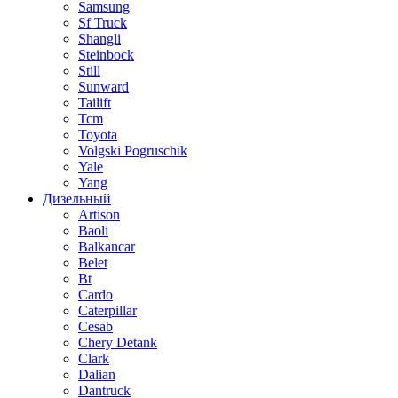
Samsung
Sf Truck
Shangli
Steinbock
Still
Sunward
Tailift
Tcm
Toyota
Volgski Pogruschik
Yale
Yang
Дизельный
Artison
Baoli
Balkancar
Belet
Bt
Cardo
Caterpillar
Cesab
Chery Detank
Clark
Dalian
Dantruck