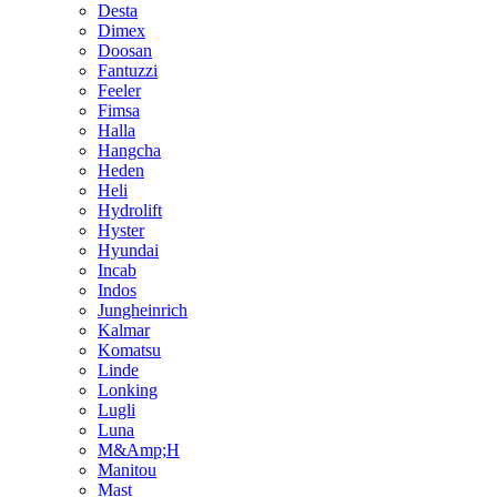
Desta
Dimex
Doosan
Fantuzzi
Feeler
Fimsa
Halla
Hangcha
Heden
Heli
Hydrolift
Hyster
Hyundai
Incab
Indos
Jungheinrich
Kalmar
Komatsu
Linde
Lonking
Lugli
Luna
M&Amp;H
Manitou
Mast