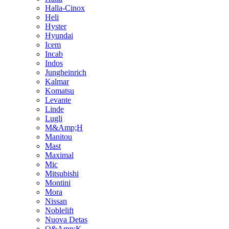
Halla-Cinox
Heli
Hyster
Hyundai
Icem
Incab
Indos
Jungheinrich
Kalmar
Komatsu
Levante
Linde
Lugli
M&Amp;H
Manitou
Mast
Maximal
Mic
Mitsubishi
Montini
Mora
Nissan
Noblelift
Nuova Detas
O&Amp;K