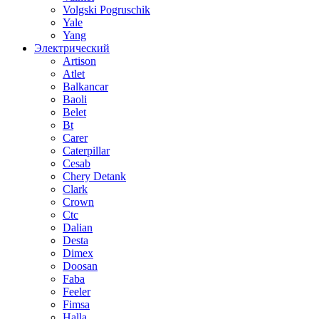
Volgski Pogruschik
Yale
Yang
Электрический
Artison
Atlet
Balkancar
Baoli
Belet
Bt
Carer
Caterpillar
Cesab
Chery Detank
Clark
Crown
Ctc
Dalian
Desta
Dimex
Doosan
Faba
Feeler
Fimsa
Halla