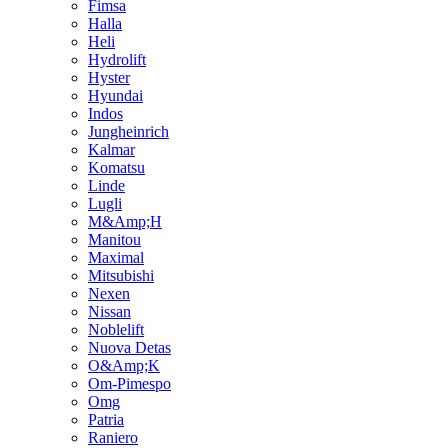
Fimsa
Halla
Heli
Hydrolift
Hyster
Hyundai
Indos
Jungheinrich
Kalmar
Komatsu
Linde
Lugli
M&Amp;H
Manitou
Maximal
Mitsubishi
Nexen
Nissan
Noblelift
Nuova Detas
O&Amp;K
Om-Pimespo
Omg
Patria
Raniero