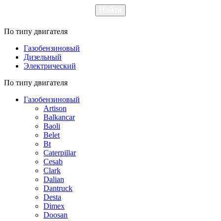
По типу двигателя
Газобензиновый
Дизельный
Электрический
По типу двигателя
Газобензиновый
Artison
Balkancar
Baoli
Belet
Bt
Caterpillar
Cesab
Clark
Dalian
Dantruck
Desta
Dimex
Doosan