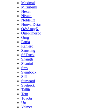
Maximal
Mitsubishi
Nexen
Nissan
Noblelift
Nuova Detas
O&Amp;K
Om-Pimespo
Omg
Patria
Raniero
Samsung
Sf Truck
Shangli
Shantui
Smv
Steinbock
Still
Sunward
Svetruck
Tailift
Tcm
Toyota
Un
Valmet