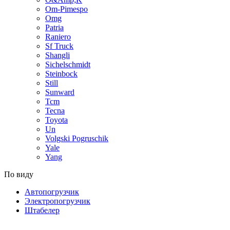
Om-Pimespo
Omg
Patria
Raniero
Sf Truck
Shangli
Sichelschmidt
Steinbock
Still
Sunward
Tcm
Tecna
Toyota
Un
Volgski Pogruschik
Yale
Yang
По виду
Автопогрузчик
Электропогрузчик
Штабелер