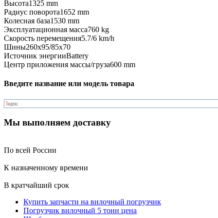
Высота
1325 mm
Радиус поворота
1652 mm
Колесная база
1530 mm
Эксплуатационная масса
760 kg
Скорость перемещения
5.7/6 km/h
Шины
260x95/85x70
Источник энергии
Battery
Центр приложения массы/груза
600 mm
Введите название или модель товара
Мы выполняем доставку
По всей России
К назначенному времени
В кратчайший срок
Купить запчасти на вилочный погрузчик
Погрузчик вилочный 5 тонн цена