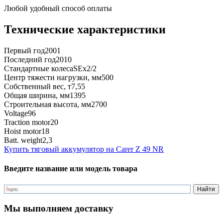
Любой удобный способ оплаты
Технические характеристики
Первый год
2001
Последний год
2010
Стандартные колеса
SEx2/2
Центр тяжести нагрузки, мм
500
Собственный вес, т
7,55
Общая ширина, мм
1395
Строительная высота, мм
2700
Voltage
96
Traction motor
20
Hoist motor
18
Batt. weight
2,3
Купить тяговый аккумулятор на Carer Z 49 NR
Введите название или модель товара
Мы выполняем доставку