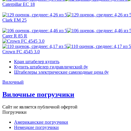
Caterpillar EC 18
Clark EM 25
Carer R 85 R
Crown FC 4545 3.0
Кран штабелер купить
Купить штабелер гидравлический бу
Штабелеры электрические самоходные цена бу
Вилочный
Вилочные погрузчики
Сайт не является публичной офертой
Погрузчики
Американские погрузчики
Немецкие погрузчики