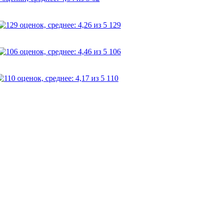
129
106
110