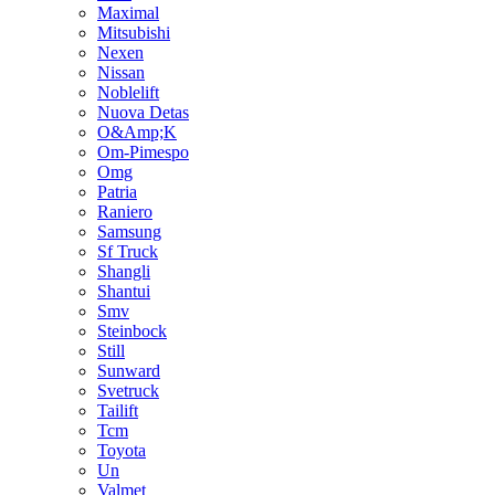
Maximal
Mitsubishi
Nexen
Nissan
Noblelift
Nuova Detas
O&Amp;K
Om-Pimespo
Omg
Patria
Raniero
Samsung
Sf Truck
Shangli
Shantui
Smv
Steinbock
Still
Sunward
Svetruck
Tailift
Tcm
Toyota
Un
Valmet