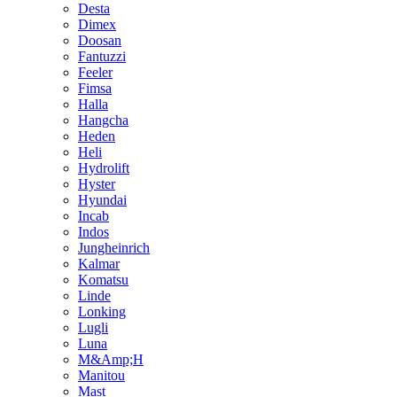
Desta
Dimex
Doosan
Fantuzzi
Feeler
Fimsa
Halla
Hangcha
Heden
Heli
Hydrolift
Hyster
Hyundai
Incab
Indos
Jungheinrich
Kalmar
Komatsu
Linde
Lonking
Lugli
Luna
M&Amp;H
Manitou
Mast