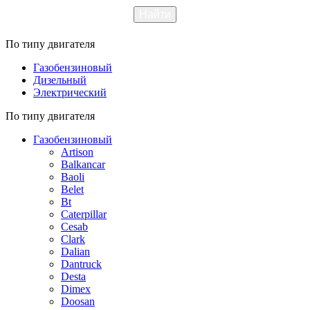
По типу двигателя
Газобензиновый
Дизельный
Электрический
По типу двигателя
Газобензиновый
Artison
Balkancar
Baoli
Belet
Bt
Caterpillar
Cesab
Clark
Dalian
Dantruck
Desta
Dimex
Doosan