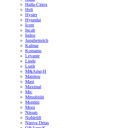
Halla-Cinox
Heli
Hyster
Hyundai
Icem
Incab
Indos
Jungheinrich
Kalmar
Komatsu
Levante
Linde
Lugli
M&Amp;H
Manitou
Mast
Maximal
Mic
Mitsubishi
Montini
Mora
Nissan
Noblelift
Nuova Detas
O&Amp;K