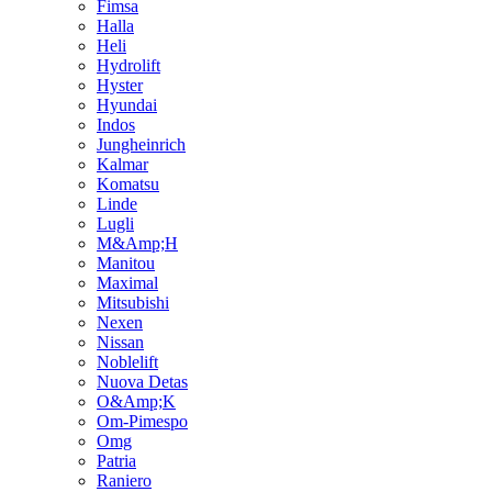
Fimsa
Halla
Heli
Hydrolift
Hyster
Hyundai
Indos
Jungheinrich
Kalmar
Komatsu
Linde
Lugli
M&Amp;H
Manitou
Maximal
Mitsubishi
Nexen
Nissan
Noblelift
Nuova Detas
O&Amp;K
Om-Pimespo
Omg
Patria
Raniero