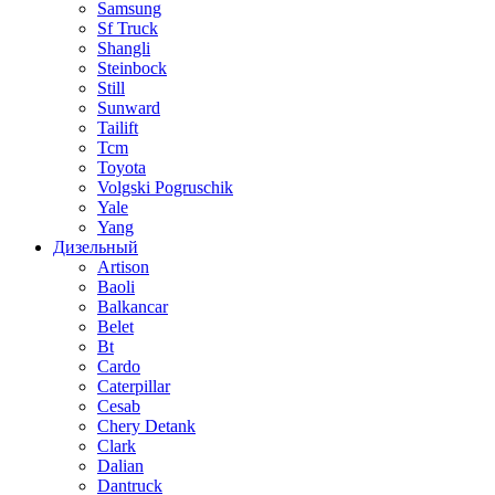
Samsung
Sf Truck
Shangli
Steinbock
Still
Sunward
Tailift
Tcm
Toyota
Volgski Pogruschik
Yale
Yang
Дизельный
Artison
Baoli
Balkancar
Belet
Bt
Cardo
Caterpillar
Cesab
Chery Detank
Clark
Dalian
Dantruck