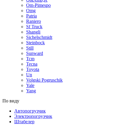
Om-Pimespo
Omg
Patria
Raniero
Sf Truck
Shangli
Sichelschmidt
Steinbock
Still
Sunward
Tcm
Tecna
Toyota
Un
Volgski Pogruschik
Yale
Yang
По виду
Автопогрузчик
Электропогрузчик
Штабелер