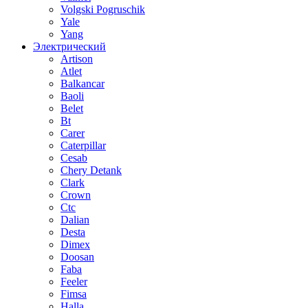
Volgski Pogruschik
Yale
Yang
Электрический
Artison
Atlet
Balkancar
Baoli
Belet
Bt
Carer
Caterpillar
Cesab
Chery Detank
Clark
Crown
Ctc
Dalian
Desta
Dimex
Doosan
Faba
Feeler
Fimsa
Halla